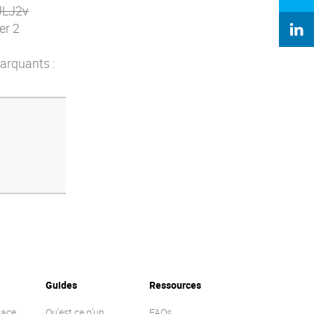
fULJ2v
er 2
marquants :
Guides
Ressources
lace
Qu’est ce q’un
FAQs