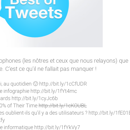
cophones (les nôtres et ceux que nous relayons) que
 C’est ce qu’il ne fallait pas manquer !
, au quotidien 🙂
http://bit.ly/1cCfUDR
ne infographie
http://bit.ly/1fYt4mc
dards
http://bit.ly/1cyJc6b
0% of Their Time
http://bit.ly/1cKOUBL
s oublient-ils qu’il y a des utilisateurs ?
http://bit.ly/1fE0
Kfy
ce informatique
http://bit.ly/1fYkVy7