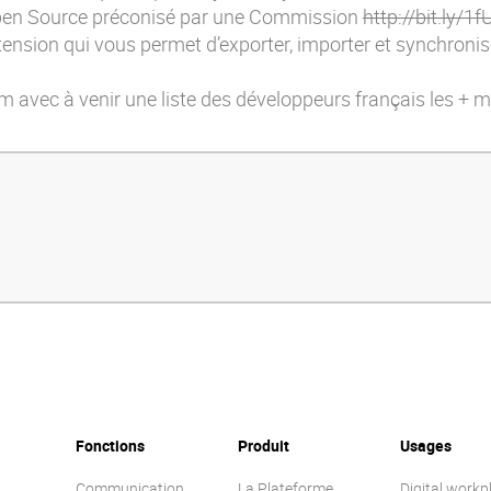
 Open Source préconisé par une Commission
http://bit.ly/1
xtension qui vous permet d’exporter, importer et synchronis
m avec à venir une liste des développeurs français les + 
Fonctions
Produit
Usages
Communication
La Plateforme
Digital workp