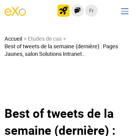
Fr
Solutions
Accueil
Intranet moderne
Etudes de cas
Best of tweets de la semaine (dernière) : Pages
Plateforme collaborative
Jaunes, salon Solutions Intranet…
Réseau social
Hub de connaissances
Portail d’applications
Alternative à
Microsoft 365
Best of tweets de la
Migrer vers eXo Platform
semaine (dernière) :
Produit