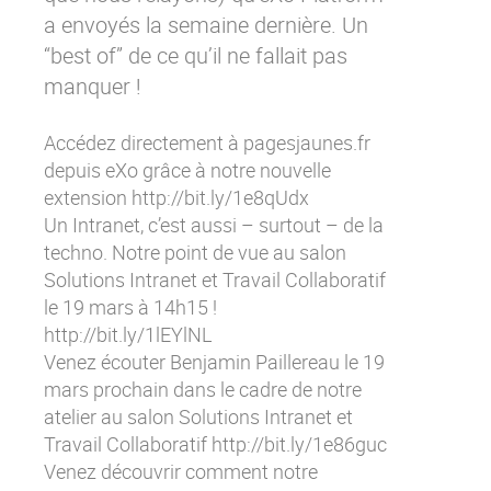
Contactez-nous
Essayez eXo
a envoyés la semaine dernière. Un
“best of” de ce qu’il ne fallait pas
manquer !
Accédez directement à pagesjaunes.fr
depuis eXo grâce à notre nouvelle
extension
http://bit.ly/1e8qUdx
Un Intranet, c’est aussi – surtout – de la
techno. Notre point de vue au salon
Solutions Intranet et Travail Collaboratif
le 19 mars à 14h15 !
http://bit.ly/1lEYlNL
Venez écouter Benjamin Paillereau le 19
mars prochain dans le cadre de notre
atelier au salon Solutions Intranet et
Travail Collaboratif
http://bit.ly/1e86guc
Venez découvrir comment notre