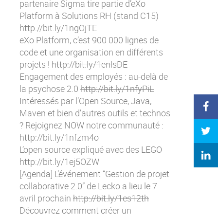
partenaire Sigma tire partie d’eXo
Platform à Solutions RH (stand C15)
http://bit.ly/1ngOjTE
eXo Platform, c’est 900 000 lignes de
code et une organisation en différents
projets !
http://bit.ly/1enlsDE
Engagement des employés : au-delà de
la psychose 2.0
http://bit.ly/1nfyPiL
Intéressés par l’Open Source, Java,
Maven et bien d’autres outils et technos
? Rejoignez NOW notre communauté :
http://bit.ly/1nfzm4o
L’open source expliqué avec des LEGO
http://bit.ly/1ej5OZW
[Agenda] L’événement “Gestion de projet
collaborative 2.0” de Lecko a lieu le 7
avril prochain
http://bit.ly/1es12th
Découvrez comment créer un