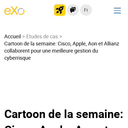
Fr
Solutions
Accueil
Intranet moderne
Etudes de cas
Cartoon de la semaine: Cisco, Apple, Aon et Allianz
Plateforme collaborative
collaborent pour une meilleure gestion du
Réseau social
cyberrisque
Hub de connaissances
Portail d’applications
Alternative à
Microsoft 365
Migrer vers eXo Platform
Cartoon de la semaine:
Produit