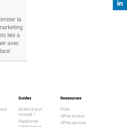
imiser la
marketing
ts liés à
uer avec
lace'.
Guides
Ressources
lace
Qu’est ce q’un
FAQs
intranet ?
Offres produit
Plateforme
Offres services
collaborative