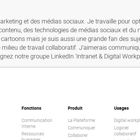
rketing et des médias sociaux. Je travaille pour opt
ontenu, des technologies de médias sociaux et du 
s cartoons mais je suis aussi une grande fan des suje
 milieu de travail collaboratif. J'aimerais communiq
ignez notre groupe LinkedIn 'Intranet & Digital Workp
Fonctions
Produit
Usages
Communication
La Plateforme
Digital workp
Interne
Communiquer
Logiciel
Ressources
collaboratif
Collaborer
humaines