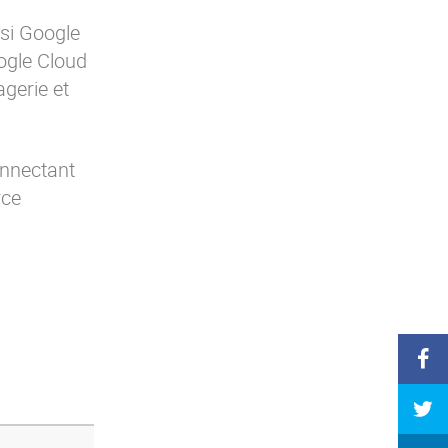
isi Google
ogle Cloud
gerie et
onnectant
rce