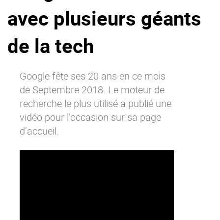
avec plusieurs géants
La Plateforme
Pourquoi eXo
de la tech
Internationalisation
Mobile
Google fête ses 20 ans en ce mois
No code
de Septembre 2018. Le moteur de
Intégrations
recherche le plus utilisé a publié une
IA maitrisée
vidéo pour l’occasion sur sa page
Architecture
d’accueil.
Sécurité
Open source
Offre Enterprise
Offre Professionnelle
A propos d’eXo
Centre de ressources