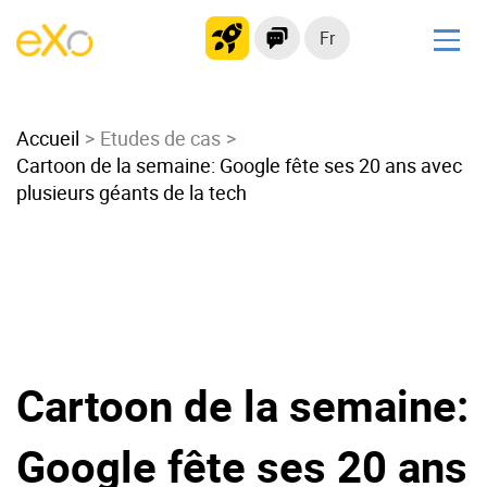
Fr
Solutions
Accueil
Intranet moderne
Etudes de cas
Cartoon de la semaine: Google fête ses 20 ans avec
Plateforme collaborative
plusieurs géants de la tech
Réseau social
Hub de connaissances
Portail d’applications
Alternative à
Microsoft 365
Cartoon de la semaine:
Migrer vers eXo Platform
Google fête ses 20 ans
Produit