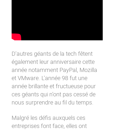
Contactez-nous
Essayez eXo
D’autres géants de la tech fêtent
également leur anniversaire cette
année notamment PayPal, Mozilla
et VMware. L’année 98 fut une
année brillante et fructueuse pour
ces géants qui n’ont pas cessé de
nous surprendre au fil du temps.
Malgré les défis auxquels ces
entreprises font face, elles ont