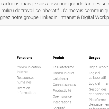
s cartoons mais je suis aussi une grande fan des suje
 milieu de travail collaboratif. J'aimerais communiq
ignez notre groupe LinkedIn 'Intranet & Digital Workp
Fonctions
Produit
Usages
Communication
La Plateforme
Digital workp
Interne
Communiquer
Logiciel
Ressources
collaboratif
Collaborer
humaines
Logiciel intra
Connaissances
Direction
Gestion des
Productivité
informatique
connaissanc
Open source
Plateforme
Integrations
d’engagemen
Sécurité
collaborateur