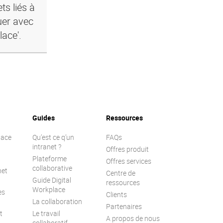
ts liés à
uer avec
lace'.
Guides
Ressources
lace
Qu’est ce q’un
FAQs
intranet ?
Offres produit
Plateforme
Offres services
collaborative
net
Centre de
Guide Digital
ressources
Workplace
es
Clients
La collaboration
Partenaires
t
Le travail
A propos de nous
collaboratif