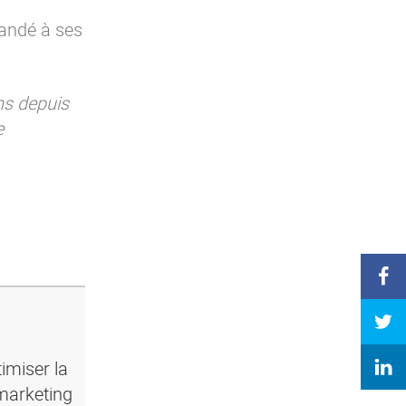
andé à ses
s depuis
e
imiser la
marketing