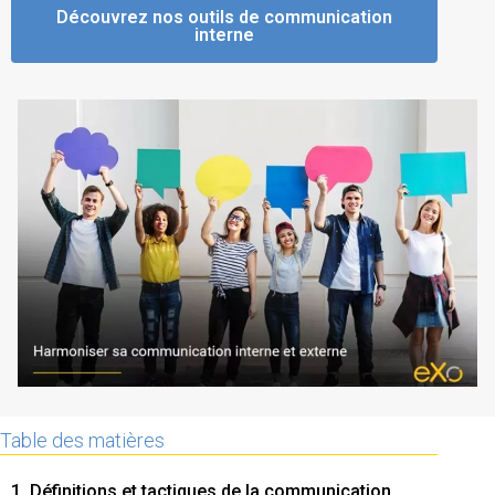
Découvrez nos outils de communication
La Plateforme
interne
Pourquoi eXo
Internationalisation
Mobile
No code
Intégrations
IA maitrisée
Architecture
Sécurité
Open source
Offre Enterprise
Offre Professionnelle
Table des matières
A propos d’eXo
Centre de ressources
1. Définitions et tactiques de la communication