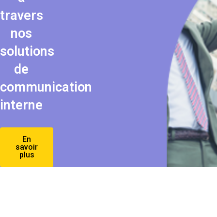
travers
nos
solutions
de
communication
interne
En
savoir
plus