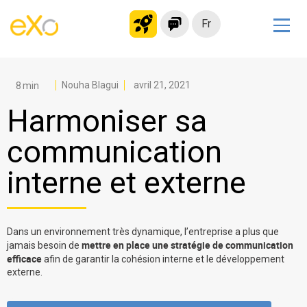
Fr
Solutions
Intranet moderne
Nouha Blagui
avril 21, 2021
Plateforme collaborative
Harmoniser sa
Réseau social
communication
Hub de connaissances
interne et externe
Portail d’applications
Alternative à
Microsoft 365
Dans un environnement très dynamique, l’entreprise a plus que
Migrer vers eXo Platform
mettre en place une stratégie de communication
jamais besoin de
efficace
afin de garantir la cohésion interne et le développement
externe.
Produit