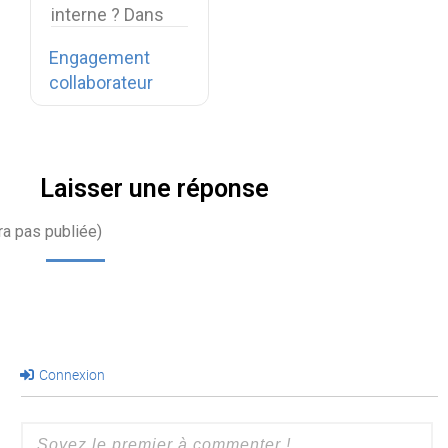
interne ? Dans
cette ère du
Engagement
digital, nous
collaborateur
disposons…
Laisser une réponse
ra pas publiée)
Connexion