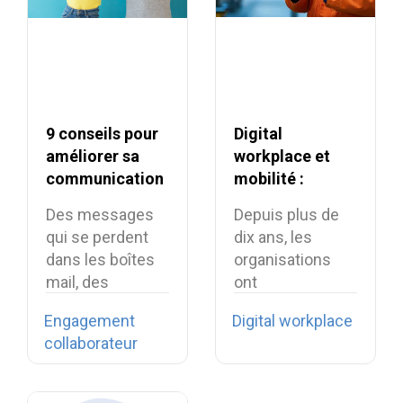
9 conseils pour
Digital
améliorer sa
workplace et
communication
mobilité :
interne
comment
Des messages
Depuis plus de
connecter les
qui se perdent
dix ans, les
collaborateurs
dans les boîtes
organisations
terrain ?
mail, des
ont
informations
profondément
Engagement
Digital workplace
essentielles…
transformé leur
collaborateur
environnement…