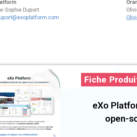
atform
Oran
e-Sophie Duport
Oliv
uport@exoplatform.com
Oliv
Fiche Produi
eXo Platfo
open-so