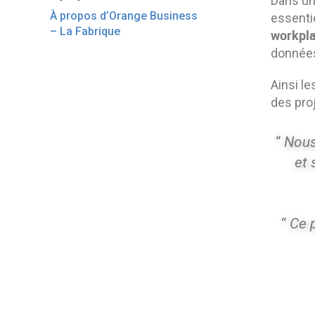
Dans un
À propos d’Orange Business
essenti
– La Fabrique
workpla
donnée
Ainsi l
des proj
“
Nous
et 
“
Ce p