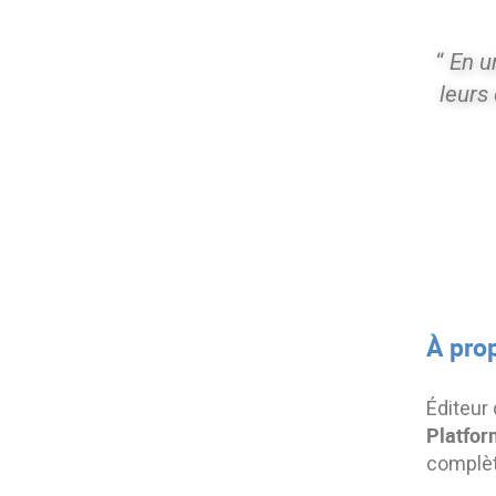
“
En u
leurs
À pro
Éditeur
Platfor
complète