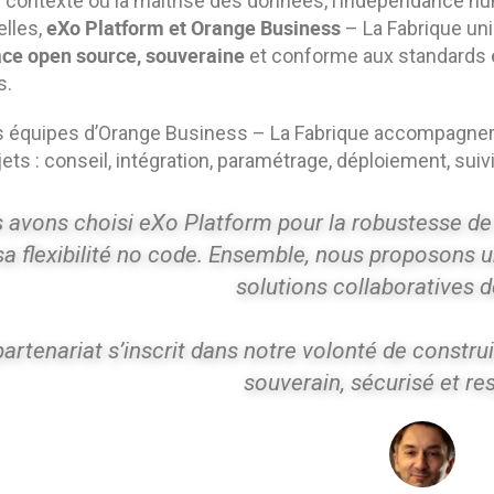
 contexte où la maîtrise des données, l’indépendance num
eXo Platform et Orange Business
elles,
– La Fabrique un
ce open source, souveraine
et conforme aux standards e
s.
es équipes d’Orange Business – La Fabrique accompagneron
ets : conseil, intégration, paramétrage, déploiement, su
 avons choisi eXo Platform pour la robustesse de
sa flexibilité no code. Ensemble, nous proposons u
solutions collaboratives
artenariat s’inscrit dans notre volonté de constru
souverain, sécurisé et r