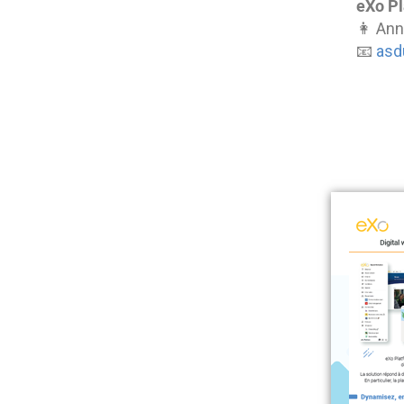
eXo Pl
👩 Ann
📧
asd