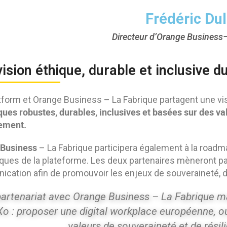
Frédéric Du
Directeur d’Orange Business–
ision éthique, durable et inclusive 
tform et Orange Business – La Fabrique partagent une v
ues robustes, durables, inclusives et basées sur des vale
ement.
Business
– La Fabrique participera également à la roadma
iques de la plateforme. Les deux partenaires mèneront par
cation afin de promouvoir les enjeux de souveraineté, d
partenariat avec Orange Business – La Fabrique m
Xo : proposer une digital workplace européenne, ou
valeurs de souveraineté et de rési