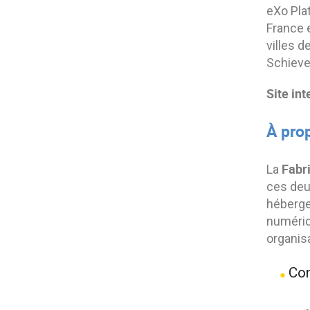
eXo Plat
France e
villes d
Schiever
Site int
À pro
Fabr
La
ces deux
héberge
numériq
organis
Con