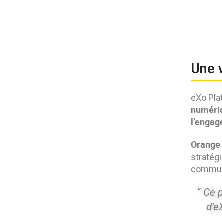
Une v
eXo Pla
numériq
l’engag
Orange 
stratég
communi
“
Ce 
d’e