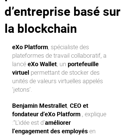
d’entreprise basé sur
La Plateforme
Pourquoi eXo
la blockchain
Internationalisation
Mobile
eXo Platform
, spécialiste des
No code
plateformes de travail collaboratif
, a
Intégrations
lancé
eXo Wallet
; un
portefeuille
IA maitrisée
virtuel
permettant de stocker des
Architecture
unités de valeurs virtuelles appelés
Sécurité
‘jetons’.
Open source
Benjamin Mestrallet
,
CEO et
fondateur d’eXo Platform
., explique
Offre Enterprise
Offre Professionnelle
:“L’idée est d’
améliorer
l’engagement des employés
en
A propos d’eXo
Centre de ressources