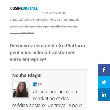
|
https://www.usine-
digitale.fr/article/exoplatform-dote-sa-plateforme-de-
travail-collaborative-d-un-portefeuille-de-monnaie-
virtuelle.N773634
Découvrez comment eXo Platform
peut vous aider à transformer
votre entreprise!
Nouha Blagui
Je suis une accro du
marketing et des
médias sociaux. Je travaille pour