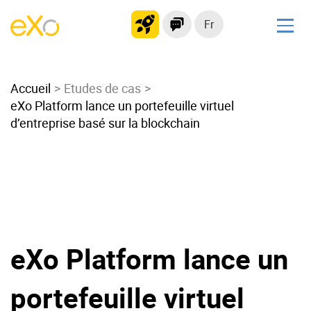
Fr
Solutions
Accueil
Intranet moderne
Etudes de cas
eXo Platform lance un portefeuille virtuel
Plateforme collaborative
d’entreprise basé sur la blockchain
Réseau social
Hub de connaissances
Portail d’applications
Alternative à
Microsoft 365
eXo Platform lance un
Migrer vers eXo Platform
portefeuille virtuel
Produit