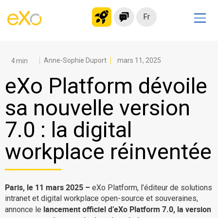
Fr
Solutions
Intranet moderne
Anne-Sophie Duport
mars 11, 2025
Plateforme collaborative
eXo Platform dévoile
Réseau social
sa nouvelle version
Hub de connaissances
7.0 : la digital
Portail d’applications
Alternative à
workplace réinventée
Microsoft 365
Migrer vers eXo Platform
Paris, le 11 mars 2025 –
eXo Platform, l’éditeur de solutions
intranet et digital workplace open-source et souveraines,
Produit
lancement officiel d’eXo Platform 7.0, la version
annonce le