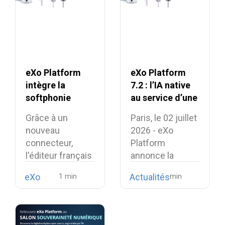
eXo Platform
eXo Platform
intègre la
7.2 : l’IA native
softphonie
au service d’une
Linphone et
expérience de
Grâce à un
Paris, le 02 juillet
renforce son
travail unifiée et
nouveau
2026 - eXo
alternative
intelligente
connecteur,
Platform
européenne aux
l'éditeur français
annonce la
suites
intègre la
disponibilité de…
collaboratives
eXo
Actualités
téléphonie open
propriétaires
source…