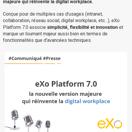
majeure qui réinvente la digital workplace.
La Plateforme
Conçue pour de multiples cas d’usages (intranet,
Pourquoi eXo
collaboration, réseau social, digital workplace, etc…), eXo
simplicité, flexibilité et innovation
Internationalisation
Platform 7.0 associe
et
marque un tournant majeur aussi bien en termes de
Mobile
fonctionnalités que d’avancées techniques.
No code
Intégrations
IA maitrisée
Architecture
Sécurité
Open source
Offre Enterprise
Offre Professionnelle
A propos d’eXo
Centre de ressources