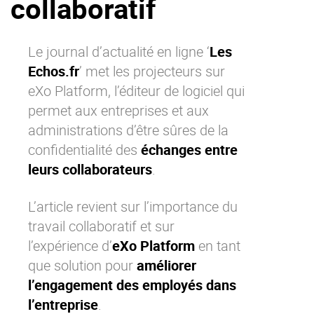
collaboratif
La Plateforme
Pourquoi eXo
Le journal d’actualité en ligne ‘
Les
Internationalisation
Echos.fr
’ met les projecteurs sur
Mobile
eXo Platform
, l’éditeur de logiciel qui
permet aux entreprises et aux
No code
administrations d’être sûres de la
Intégrations
confidentialité des
échanges entre
IA maitrisée
leurs collaborateurs
.
Architecture
Sécurité
L’article revient sur l’importance du
travail collaboratif
et sur
Open source
l’expérience d’
eXo Platform
en tant
que solution pour
améliorer
Offre Enterprise
Offre Professionnelle
l’engagement des employés dans
A propos d’eXo
Centre de ressources
l’entreprise
.