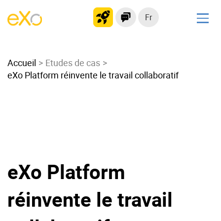
Fr
Solutions
Accueil
Intranet moderne
Etudes de cas
eXo Platform réinvente le travail collaboratif
Plateforme collaborative
Réseau social
Hub de connaissances
Portail d’applications
Alternative à
Microsoft 365
eXo Platform
Migrer vers eXo Platform
réinvente le travail
Produit