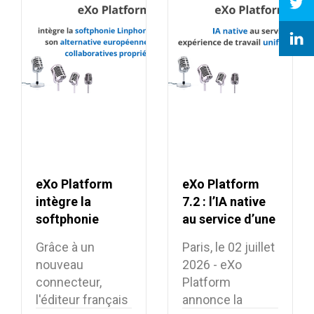
eXo Platform
eXo Platform
intègre la
7.2 : l’IA native
softphonie
au service d’une
Linphone et
expérience de
Grâce à un
Paris, le 02 juillet
renforce son
travail unifiée et
nouveau
2026 - eXo
alternative
intelligente
connecteur,
Platform
européenne aux
l'éditeur français
annonce la
suites