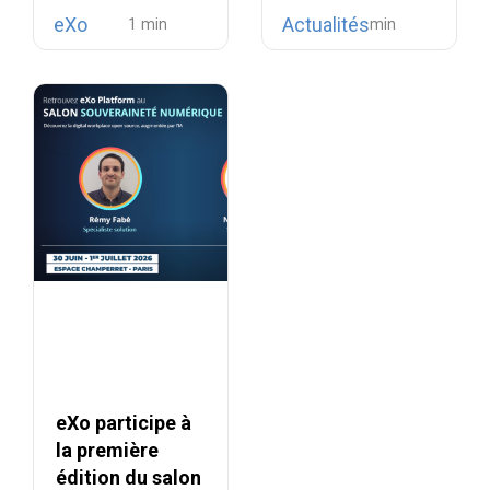
intègre la
disponibilité de…
collaboratives
eXo
Actualités
téléphonie open
propriétaires
source…
eXo participe à
la première
édition du salon