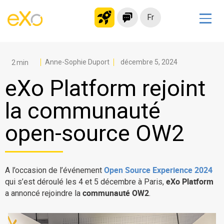
Fr
Solutions
Intranet moderne
Anne-Sophie Duport
décembre 5, 2024
Plateforme collaborative
eXo Platform rejoint
Réseau social
la communauté
Hub de connaissances
open-source OW2
Portail d’applications
Alternative à
Microsoft 365
Open Source Experience 2024
A l’occasion de l’événement
Migrer vers eXo Platform
eXo Platform
qui s’est déroulé les 4 et 5 décembre à Paris,
communauté OW2
a annoncé rejoindre la
.
Produit