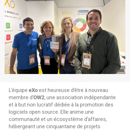
La Plateforme
Pourquoi eXo
Internationalisation
Mobile
No code
Intégrations
IA maitrisée
Architecture
Sécurité
eXo
L’équipe
est heureuse d’être à nouveau
Open source
OW2
membre d’
, une association indépendante
et à but non lucratif dédiée à la promotion des
logiciels open source. Elle anime une
Offre Enterprise
Offre Professionnelle
communauté et un écosystème d’affaires,
A propos d’eXo
Centre de ressources
hébergeant une cinquantaine de projets