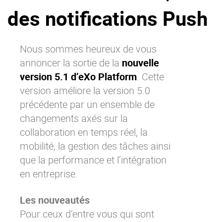
des notifications Push
La Plateforme
Pourquoi eXo
Internationalisation
Nous sommes heureux de vous
annoncer la sortie de la
nouvelle
Mobile
version 5.1 d’eXo Platform
. Cette
No code
version améliore la version 5.0
Intégrations
précédente par un ensemble de
IA maitrisée
changements axés sur la
Architecture
collaboration en temps réel
, la
Sécurité
mobilité, la gestion des tâches ainsi
que la performance et l’intégration
Open source
en entreprise.
Offre Enterprise
Offre Professionnelle
Les nouveautés
Pour ceux d’entre vous qui sont
A propos d’eXo
Centre de ressources