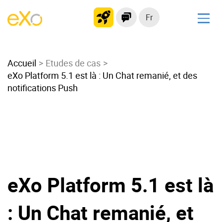
Fr
Solutions
Accueil
Intranet moderne
Etudes de cas
eXo Platform 5.1 est là : Un Chat remanié, et des
Plateforme collaborative
notifications Push
Réseau social
Hub de connaissances
Portail d’applications
Alternative à
Microsoft 365
eXo Platform 5.1 est là
Migrer vers eXo Platform
: Un Chat remanié, et
Produit