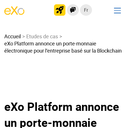
Fr
Solutions
Accueil
Intranet moderne
Etudes de cas
eXo Platform annonce un porte-monnaie
Plateforme collaborative
électronique pour l’entreprise basé sur la Blockchain
Réseau social
Hub de connaissances
Portail d’applications
Alternative à
Microsoft 365
eXo Platform annonce
Migrer vers eXo Platform
un porte-monnaie
Produit