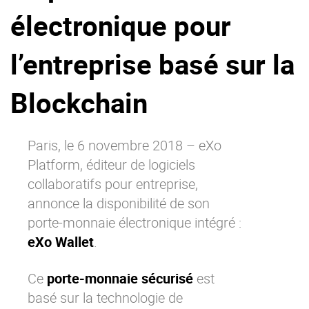
électronique pour
La Plateforme
Pourquoi eXo
l’entreprise basé sur la
Internationalisation
Mobile
Blockchain
No code
Intégrations
Paris, le 6 novembre 2018 –
eXo
IA maitrisée
Platform
, éditeur de logiciels
Architecture
collaboratifs pour entreprise,
Sécurité
annonce la disponibilité de son
porte-monnaie électronique intégré :
Open source
eXo Wallet
.
Offre Enterprise
Offre Professionnelle
Ce
porte-monnaie sécurisé
est
basé sur la technologie de
A propos d’eXo
Centre de ressources