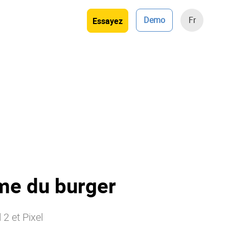
Demo
Fr
Essayez
ème du burger
2 et Pixel