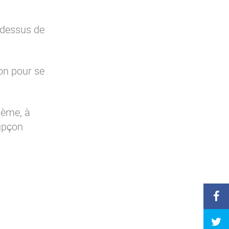
 dessus de
ion pour se
lème, à
oupçon