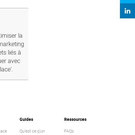
imiser la
marketing
ts liés à
uer avec
lace'.
Guides
Ressources
lace
Qu’est ce q’un
FAQs