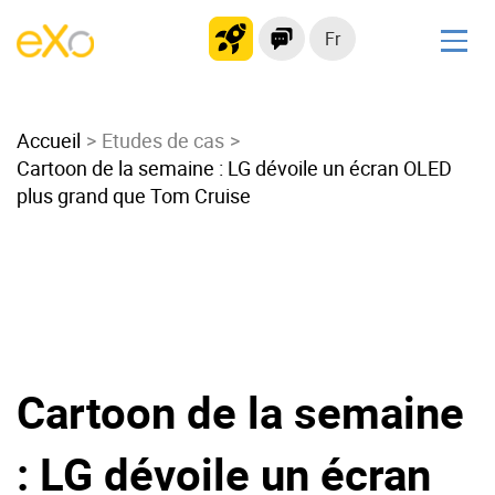
Fr
Solutions
Accueil
Intranet moderne
Etudes de cas
Cartoon de la semaine : LG dévoile un écran OLED
Plateforme collaborative
plus grand que Tom Cruise
Réseau social
Hub de connaissances
Portail d’applications
Alternative à
Microsoft 365
Cartoon de la semaine
Migrer vers eXo Platform
: LG dévoile un écran
Produit