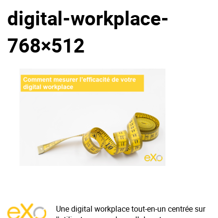
digital-workplace-
La Plateforme
Pourquoi eXo
768×512
Internationalisation
Mobile
No code
Intégrations
IA maitrisée
Architecture
Sécurité
Open source
Offre Enterprise
Offre Professionnelle
Une digital workplace tout-en-un centrée sur
A propos d’eXo
Centre de ressources