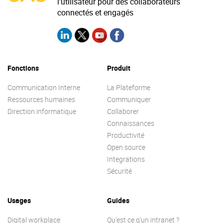
l'utilisateur pour des collaborateurs
Contactez-nous
Essayez eXo
connectés et engagés
Fonctions
Produit
Communication Interne
La Plateforme
Ressources humaines
Communiquer
Direction informatique
Collaborer
Connaissances
Productivité
Open source
Integrations
Sécurité
Usages
Guides
Digital workplace
Qu’est ce q’un intranet ?