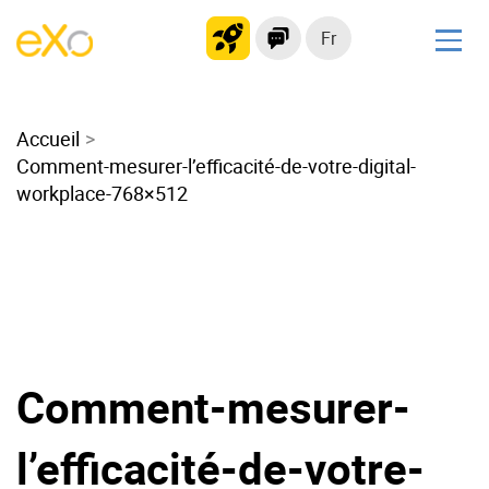
Fr
Solutions
Accueil
Intranet moderne
Comment-mesurer-l’efficacité-de-votre-digital-
Plateforme collaborative
workplace-768×512
Réseau social
Hub de connaissances
Portail d’applications
Alternative à
Microsoft 365
Comment-mesurer-
Migrer vers eXo Platform
l’efficacité-de-votre-
Produit