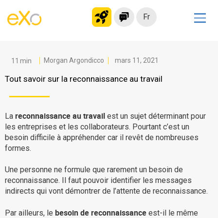
Fr
Solutions
Intranet moderne
Morgan Argondicco
mars 11, 2021
Plateforme collaborative
Tout savoir sur la reconnaissance au travail
Réseau social
Hub de connaissances
reconnaissance au travail
La
est un sujet déterminant pour
Portail d’applications
les entreprises et les collaborateurs. Pourtant c’est un
besoin difficile à appréhender car il revêt de nombreuses
Alternative à
formes.
Microsoft 365
Une personne ne formule que rarement un besoin de
Migrer vers eXo Platform
reconnaissance. Il faut pouvoir identifier les messages
indirects qui vont démontrer de l’attente de reconnaissance.
Produit
besoin de reconnaissance
Par ailleurs, le
est-il le même