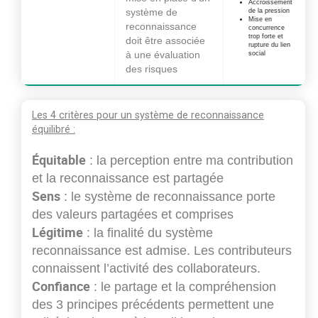
Accroissement
système de
de la pression
Mise en
reconnaissance
concurrence
trop forte et
doit être associée
rupture du lien
à une évaluation
social
des risques
Les 4 critères pour un système de reconnaissance
équilibré :
Équitable
: la perception entre ma contribution
et la reconnaissance est partagée
Sens
: le système de reconnaissance porte
des valeurs partagées et comprises
Légitime
: la finalité du système
reconnaissance est admise. Les contributeurs
connaissent l’activité des collaborateurs.
Confiance
: le partage et la compréhension
des 3 principes précédents permettent une