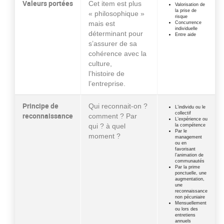
Valeurs portées
Cet item est plus
Valorisation de
la prise de
« philosophique »
risque
mais est
Concurrence
individuelle
déterminant pour
Entre aide
s’assurer de sa
cohérence avec la
culture,
l’histoire de
l’entreprise.
Principe de
Qui reconnait-on ?
L’individu ou le
collectif
reconnaissance
comment ? Par
L’expérience ou
qui ? à quel
la compétence
Par le
moment ?
management
ou en
favorisant
l’animation de
communautés
Par la prime
ponctuelle, une
augmentation,
une
reconnaissance
non pécuniaire
Mensuellement
ou lors des
entretiens
annuels