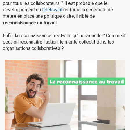
pour tous les collaborateurs ? Il est probable que le
La Plateforme
développement du
télétravail
renforce la nécessité de
mettre en place une politique claire, lisible de
Pourquoi eXo
reconnaissance au travail
.
Internationalisation
Enfin, la reconnaissance n’est-elle qu’individuelle ? Comment
Mobile
peut-on reconnaître l’action, le mérite collectif dans les
No code
organisations collaboratives ?
Intégrations
IA maitrisée
Architecture
Sécurité
Open source
Offre Enterprise
Offre Professionnelle
A propos d’eXo
Centre de ressources