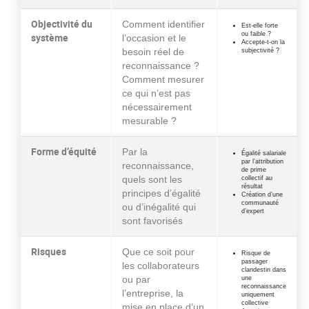
Objectivité du
Comment identifier
Est-elle forte
ou faible ?
système
l’occasion et le
Accepte-t-on la
besoin réel de
subjectivité ?
reconnaissance ?
Comment mesurer
ce qui n’est pas
nécessairement
mesurable ?
Forme d’équité
Par la
Égalité salariale
par l’attribution
reconnaissance,
de prime
quels sont les
collectif au
résultat
principes d’égalité
Création d’une
communauté
ou d’inégalité qui
d’expert
sont favorisés
Risques
Que ce soit pour
Risque de
passager
les collaborateurs
clandestin dans
ou par
une
reconnaissance
l’entreprise, la
uniquement
collective
mise en place d’un