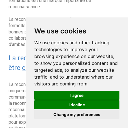
formations est une marque importante de
reconnaissance.
La reconnaissance peut être informelle mais aussi
formelle par des actions de communication des
We use cookies
bonnes pratiques, des témoignages des
collaborateurs, la mise en place de système
We use cookies and other tracking
d’ambassadeurs de pratiques.
technologies to improve your
browsing experience on our website,
La reconnaissance au travail doit-
to show you personalized content and
être
collaborative
:
targeted ads, to analyze our website
traffic, and to understand where our
visitors are coming from.
La reconnaissance s’exprime par tous et pas
uniquement par les managers. Le développement des
I agree
communautés dans l’entreprise soutien l’expression de
la reconnaissance. C’est aussi l’occasion de lier la
I decline
reconnaissance individuelle et collective. Les
Change my preferences
plateformes de collaboration sont le terrain privilégié
pour exprimer la reconnaissance pour le travail d’un