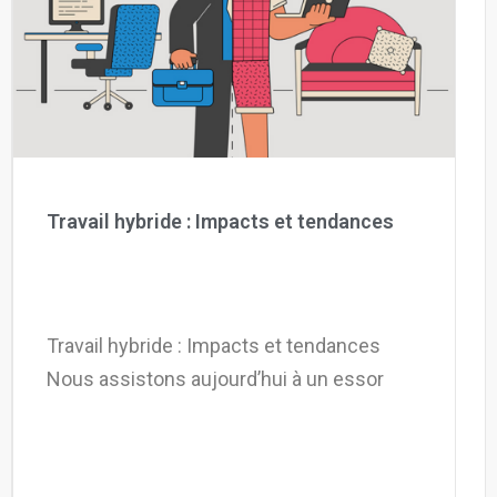
La Plateforme
Pourquoi eXo
Internationalisation
Mobile
No code
Intégrations
Travail hybride : Impacts et tendances
IA maitrisée
Architecture
Sécurité
Travail hybride : Impacts et tendances
Open source
Nous assistons aujourd’hui à un essor
Offre Enterprise
Offre Professionnelle
A propos d’eXo
Centre de ressources