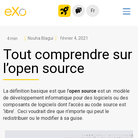
Fr
Solutions
Intranet moderne
Nouha Blagui
février 4, 2021
Plateforme collaborative
Tout comprendre sur
Réseau social
l’open source
Hub de connaissances
Portail d’applications
Alternative à
open source
La définition basique est que l’
est un modèle
de développement informatique pour des logiciels ou des
Microsoft 365
composants de logiciels dont l’accès au code source est
Migrer vers eXo Platform
‘libre’. Ceci voudrait dire que n’importe qui peut le
redistribuer ou le modifier à sa guise.
Produit