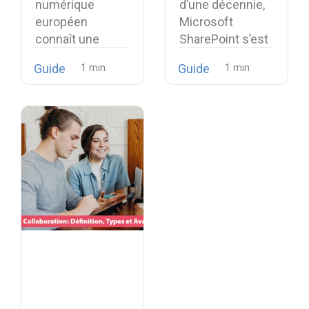
numérique
d’une décennie,
Microsoft
européen
Microsoft
SharePoint
connaît une
SharePoint s’est
transformation
imposé comme
Guide
Guide
structurelle. Ce
le choix quasi…
qui relevait
auparavant…