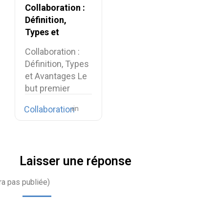
Collaboration :
Définition,
Types et
Avantages
Collaboration :
Définition, Types
et Avantages Le
but premier
d’une entreprise,
Collaboration
dans son…
Laisser une réponse
ra pas publiée)