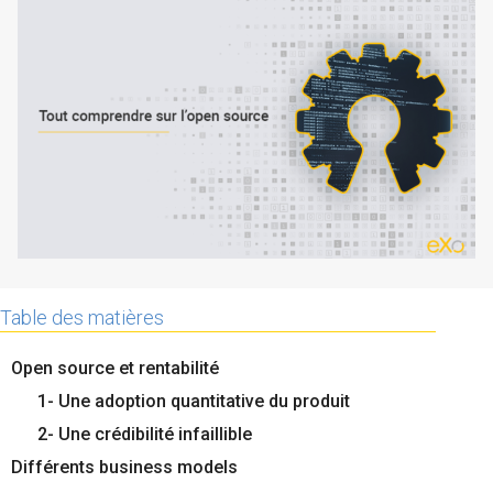
La Plateforme
Pourquoi eXo
Internationalisation
Mobile
No code
Intégrations
IA maitrisée
Architecture
Table des matières
Sécurité
Open source
Open source et rentabilité
1- Une adoption quantitative du produit
2- Une crédibilité infaillible
Offre Enterprise
Offre Professionnelle
Différents business models
A propos d’eXo
Centre de ressources