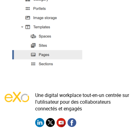
La Plateforme
Pourquoi eXo
Internationalisation
Mobile
No code
Intégrations
IA maitrisée
Architecture
Sécurité
Une digital workplace tout-en-un centrée sur
Open source
l'utilisateur pour des collaborateurs
connectés et engagés
Offre Enterprise
Offre Professionnelle
A propos d’eXo
Centre de ressources