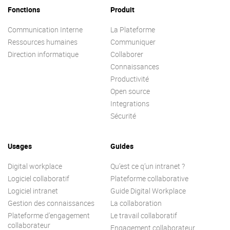
Contactez-nous
Essayez eXo
Fonctions
Produit
Communication Interne
La Plateforme
Ressources humaines
Communiquer
Direction informatique
Collaborer
Connaissances
Productivité
Open source
Integrations
Sécurité
Usages
Guides
Digital workplace
Qu’est ce q’un intranet ?
Logiciel collaboratif
Plateforme collaborative
Logiciel intranet
Guide Digital Workplace
Gestion des connaissances
La collaboration
Plateforme d’engagement
Le travail collaboratif
collaborateur
Engagement collaborateur