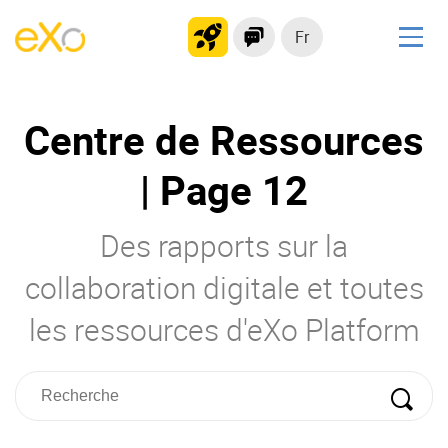
Fr
Solutions
Centre de Ressources
Plateforme collaborative
Réseau social
| Page 12
Hub de connaissances
Portail d’applications
Des rapports sur la
collaboration digitale et toutes
Produit
les ressources d'eXo Platform
La Plateforme
No code
Pourquoi eXo ?
Intégrations
Mobile
IA maitrisée