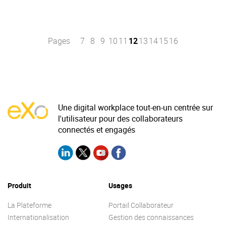
Pages
7
8
9
10
11
12
13
14
15
16
Une digital workplace tout-en-un centrée sur
l'utilisateur pour des collaborateurs
connectés et engagés
Produit
Usages
La Plateforme
Portail Collaborateur
Internationalisation
Gestion des connaissances