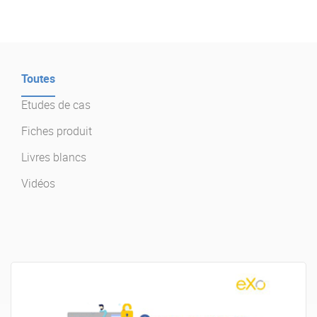
Offre Enterprise
eXo Hubs
A propos d’eXo
Centre de ressources
Contactez-nous
Essayez eXo
Toutes
Etudes de cas
Fiches produit
Livres blancs
Vidéos