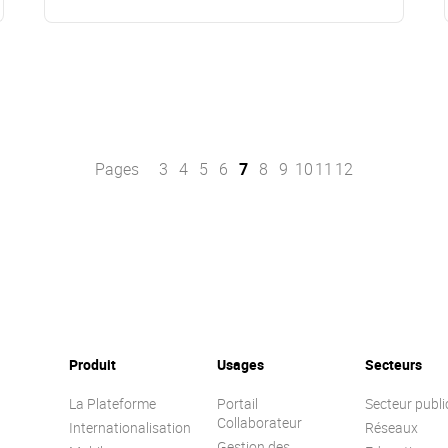
Pages
3
4
5
6
7
8
9
10
11
12
Produit
Usages
Secteurs
La Plateforme
Portail
Secteur publi
Collaborateur
Internationalisation
Réseaux
Gestion des