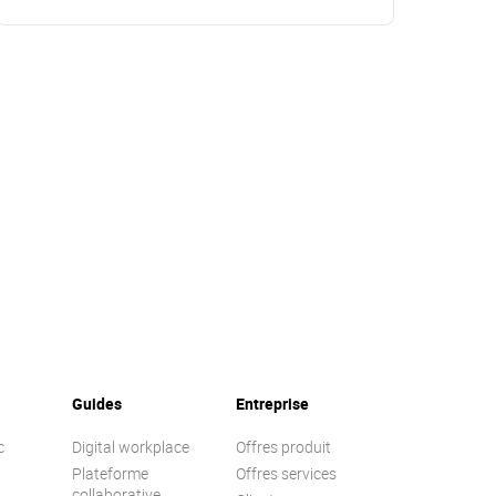
Guides
Entreprise
c
Digital workplace
Offres produit
Plateforme
Offres services
collaborative