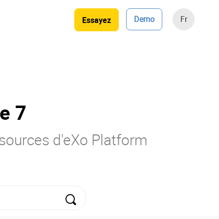
Demo
Fr
Essayez
e 7
essources d'eXo Platform