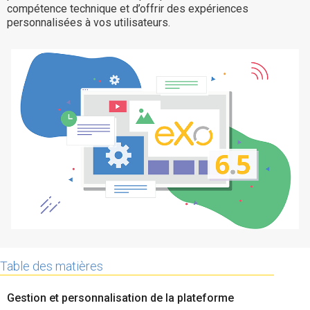
compétence technique et d’offrir des expériences
La Plateforme
personnalisées à vos utilisateurs.
Pourquoi eXo
Internationalisation
Mobile
No code
Intégrations
IA maitrisée
Architecture
Sécurité
Open source
Table des matières
Offre Enterprise
Offre Professionnelle
A propos d’eXo
Centre de ressources
Gestion et personnalisation de la plateforme