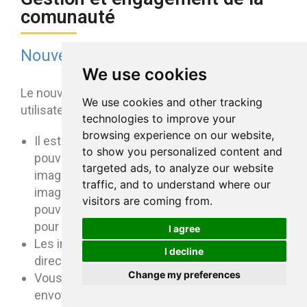
comunauté
Nouveau composeur
We use cookies
Le nouveau composeur améliore l’expérience
We use cookies and other tracking
utilisateur sur plusieurs points :
technologies to improve your
browsing experience on our website,
Il est plus facile d’ajouter des images. Vous
to show you personalized content and
pouvez notamment redimensionner votre
targeted ads, to analyze our website
image, etc… Lorsqu’elles sont jointes, les
traffic, and to understand where our
images sont plus faciles à faire défiler et vous
visitors are coming from.
pouvez les modifier depuis votre publication
pour un affichage plus agréable.
I agree
Les images GIF sont désormais affichées
I decline
directement
Change my preferences
Vous pouvez utiliser le composeur pour
envoyer directement un “kudos” à un collègue