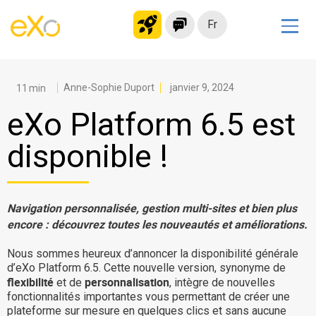
Fr
Solutions
Intranet moderne
Anne-Sophie Duport
janvier 9, 2024
Plateforme collaborative
eXo Platform 6.5 est
Réseau social
disponible !
Hub de connaissances
Portail d’applications
Alternative à
Navigation personnalisée, gestion multi-sites et bien plus
encore : découvrez toutes les nouveautés et améliorations.
Microsoft 365
Migrer vers eXo Platform
Nous sommes heureux d’annoncer la disponibilité générale
d’eXo Platform 6.5. Cette nouvelle version, synonyme de
flexibilité
personnalisation
et de
, intègre de nouvelles
fonctionnalités importantes vous permettant de créer une
Produit
plateforme sur mesure en quelques clics et sans aucune