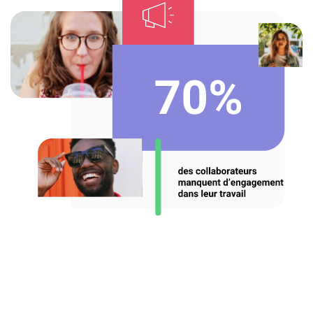
Offre Enterprise
eXo Hubs
A propos d’eXo
Centre de ressources
Contactez-nous
Essayez eXo