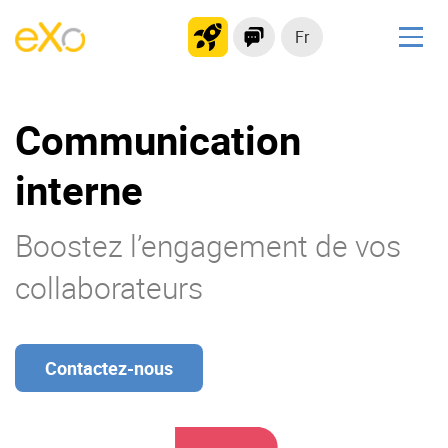
Fr
Solutions
Communication
Plateforme collaborative
Réseau social
interne
Hub de connaissances
Portail d’applications
Boostez l’engagement de vos
collaborateurs
Produit
La Plateforme
No code
Contactez-nous
Pourquoi eXo ?
Intégrations
Mobile
IA maitrisée