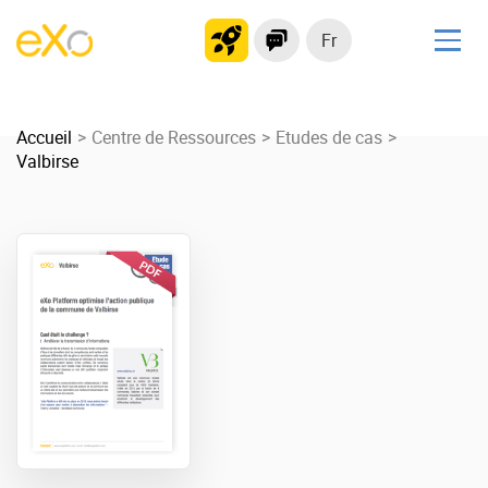
Fr
Solutions
Accueil
Plateforme collaborative
Centre de Ressources
Etudes de cas
Valbirse
Réseau social
Hub de connaissances
Portail d’applications
Produit
La Plateforme
No code
Pourquoi eXo ?
Intégrations
Mobile
IA maitrisée