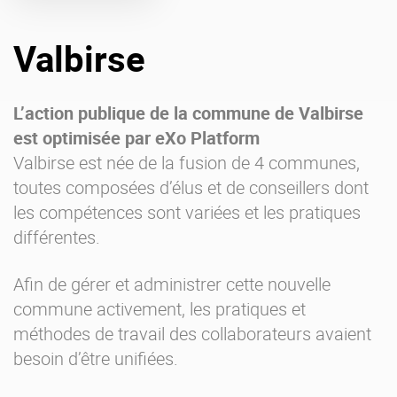
Offre Enterprise
eXo Hubs
Valbirse
A propos d’eXo
Centre de ressources
Contactez-nous
Essayez eXo
L’action publique de la commune de Valbirse
est optimisée par eXo Platform
Valbirse est née de la fusion de 4 communes,
toutes composées d’élus et de conseillers dont
les compétences sont variées et les pratiques
différentes.
Afin de gérer et administrer cette nouvelle
commune activement, les pratiques et
méthodes de travail des collaborateurs avaient
besoin d’être unifiées.