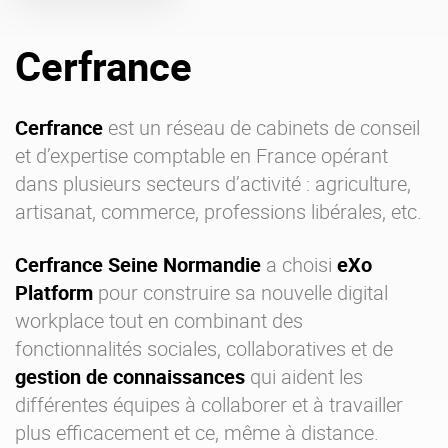
Offre Enterprise
eXo Hubs
Cerfrance
A propos d’eXo
Centre de ressources
Contactez-nous
Essayez eXo
Cerfrance
est un réseau de cabinets de conseil
et d’expertise comptable en France opérant
dans plusieurs secteurs d’activité : agriculture,
artisanat, commerce, professions libérales, etc.
Cerfrance Seine Normandie
a choisi
eXo
Platform
pour construire sa nouvelle
digital
workplace
tout en combinant des
fonctionnalités sociales, collaboratives et de
gestion de connaissances
qui aident les
différentes équipes à collaborer et à travailler
plus efficacement et ce, même à distance.