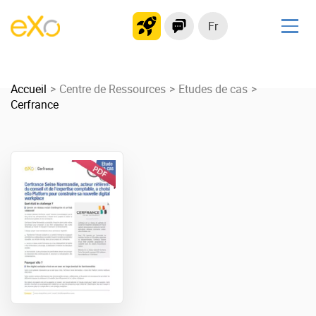
Fr
Solutions
Accueil
Plateforme collaborative
Centre de Ressources
Etudes de cas
Cerfrance
Réseau social
Hub de connaissances
Portail d’applications
Produit
La Plateforme
No code
Pourquoi eXo ?
Intégrations
Mobile
IA maitrisée