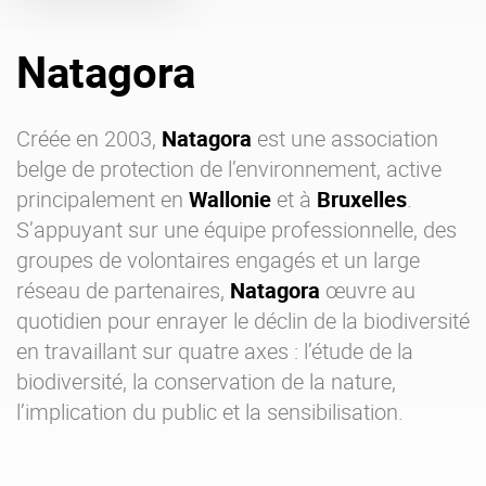
Offre Enterprise
eXo Hubs
Natagora
A propos d’eXo
Centre de ressources
Contactez-nous
Essayez eXo
Créée en 2003,
Natagora
est une association
belge de protection de l’environnement, active
principalement en
Wallonie
et à
Bruxelles
.
S’appuyant sur une équipe professionnelle, des
groupes de volontaires engagés et un large
réseau de partenaires,
Natagora
œuvre au
quotidien pour enrayer le déclin de la biodiversité
en travaillant sur quatre axes : l’étude de la
biodiversité, la conservation de la nature,
l’implication du public et la sensibilisation.