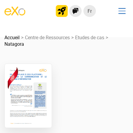
Fr
Solutions
Accueil
Plateforme collaborative
Centre de Ressources
Etudes de cas
Natagora
Réseau social
Hub de connaissances
Portail d’applications
Produit
La Plateforme
No code
Pourquoi eXo ?
Intégrations
Mobile
IA maitrisée