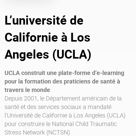
Offre Enterprise
eXo Hubs
L’université de
A propos d’eXo
Centre de ressources
Contactez-nous
Essayez eXo
Californie à Los
Angeles (UCLA)
UCLA construit une plate-forme d’e-learning
pour la formation des praticiens de santé à
travers le monde
Depuis 2001, le Département américain de la
santé et des services sociaux a mandaté
l’Université de Californie à Los Angeles (
UCLA
)
pour construire le National Child Traumatic
Stress Network (NCTSN).