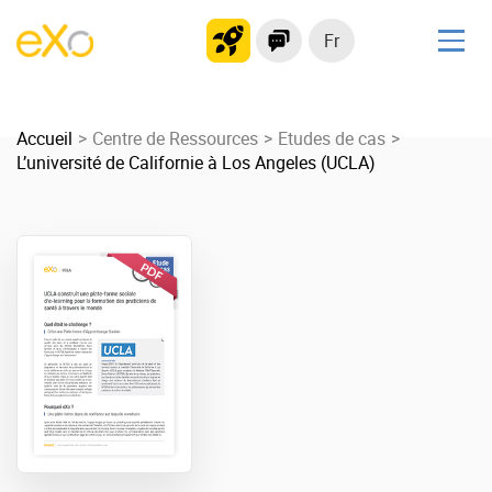
Fr
Solutions
Accueil
Plateforme collaborative
Centre de Ressources
Etudes de cas
L’université de Californie à Los Angeles (UCLA)
Réseau social
Hub de connaissances
Portail d’applications
Produit
La Plateforme
No code
Pourquoi eXo ?
Intégrations
Mobile
IA maitrisée