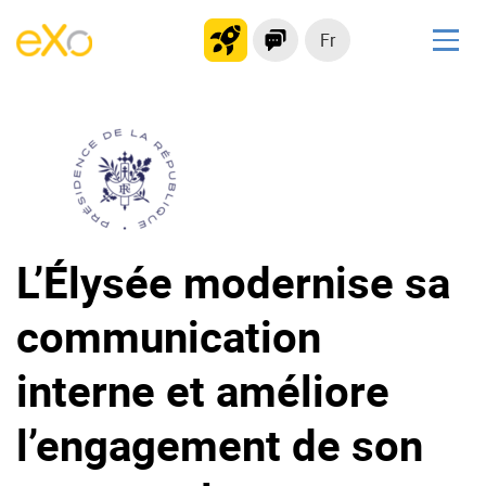
Fr
Solutions
Plateforme collaborative
Réseau social
Hub de connaissances
Portail d’applications
L’Élysée modernise sa
communication
Produit
La Plateforme
No code
interne et améliore
Pourquoi eXo ?
Intégrations
l’engagement de son
Mobile
IA maitrisée