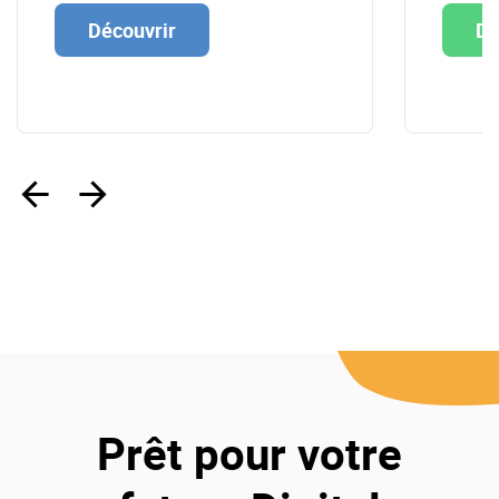
Découvrir
Dé
‹
›
Prêt pour votre