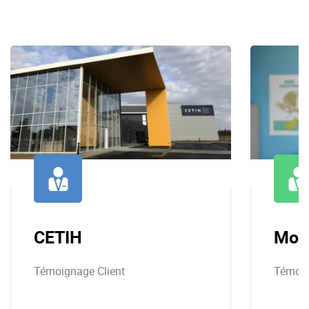
CETIH
Mon
Témoignage Client
Témoig