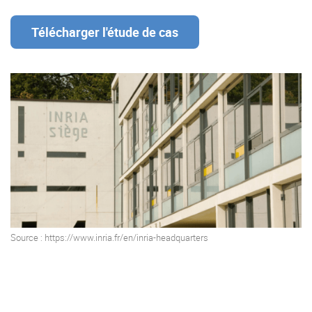
Offre Enterprise
eXo Hubs
Télécharger l'étude de cas
A propos d’eXo
Centre de ressources
Contactez-nous
Essayez eXo
Source : https://www.inria.fr/en/inria-headquarters