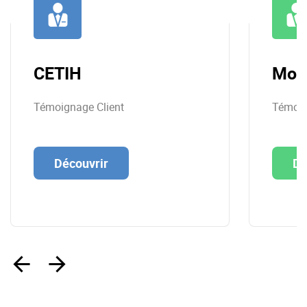
CETIH
Mon
Témoignage Client
Témoig
Découvrir
Dé
‹
›