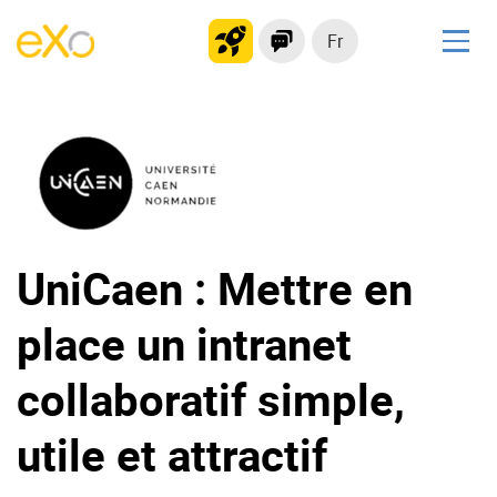
Fr
Solutions
Plateforme collaborative
Réseau social
Hub de connaissances
Portail d’applications
UniCaen : Mettre en
place un intranet
Produit
La Plateforme
No code
collaboratif simple,
Pourquoi eXo ?
Intégrations
utile et attractif
Mobile
IA maitrisée