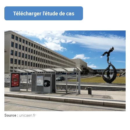
Offre Enterprise
eXo Hubs
Télécharger l'étude de cas
A propos d’eXo
Centre de ressources
Contactez-nous
Essayez eXo
Source :
unicaen.fr