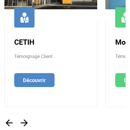
CETIH
Mon
Témoignage Client
Témoig
Découvrir
Dé