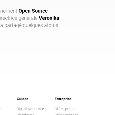
événement
Open Source
directrice générale
Veronika
a partagé quelques atouts
Guides
Entreprise
c
Digital workplace
Offres produit
Plateforme
Offres services