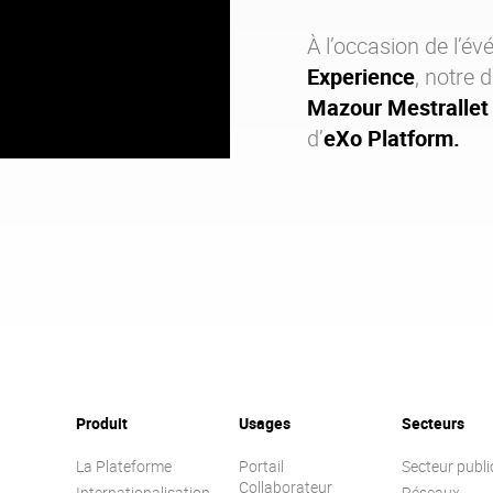
À l’occasion de l’
Experience
, notre 
Mazour Mestrallet
d’
eXo Platform.
Produit
Usages
Secteurs
La Plateforme
Portail
Secteur publi
Collaborateur
Internationalisation
Réseaux