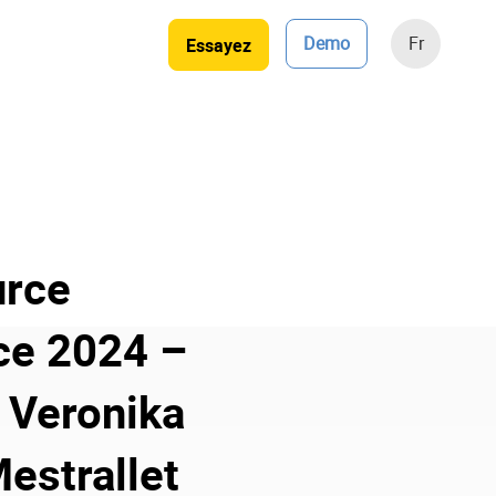
Demo
Fr
Essayez
urce
ce 2024 –
 Veronika
estrallet