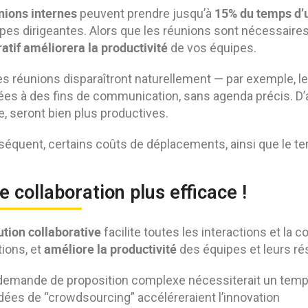
nions internes
15% du temps d’
peuvent prendre jusqu’à
ipes dirigeantes. Alors que les réunions sont nécessaires
atif
améliorera la productivité
de vos équipes.
es réunions disparaîtront naturellement — par exemple, l
ées à des fins de communication, sans agenda précis. D’au
e, seront bien plus productives.
séquent, certains coûts de déplacements, ainsi que le te
e collaboration plus efficace !
ution collaborative
facilite toutes les interactions et la c
améliore la productivité
tions, et
des équipes et leurs ré
emande de proposition complexe nécessiterait un temps
dées de “crowdsourcing” accéléreraient l’innovation