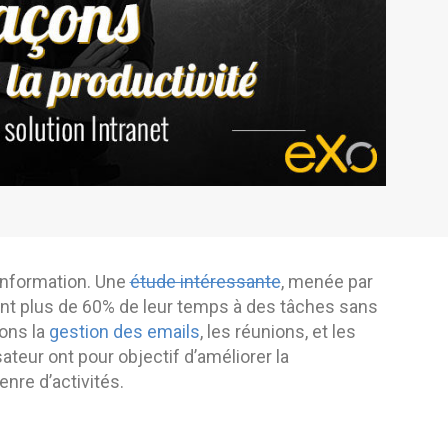
’information. Une
étude intéressante
, menée par
ient plus de 60% de leur temps à des tâches sans
vons la
gestion des emails
, les réunions, et les
sateur ont pour objectif d’améliorer la
nre d’activités.