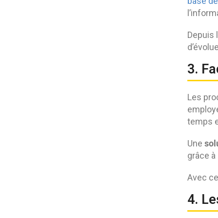
base de
l’inform
Depuis l
d’évolue
3. Fa
Les pro
employé
temps e
sol
Une
grâce à 
Avec ce 
4. Le