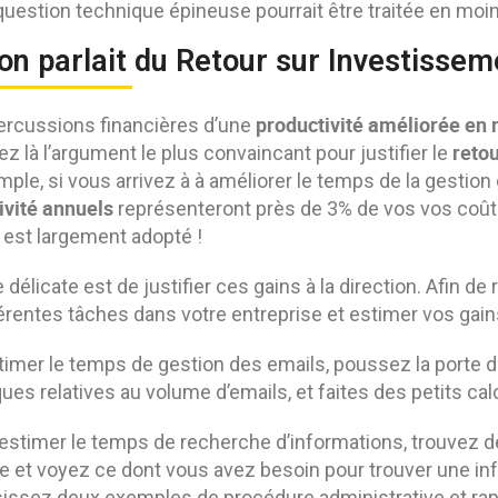
uestion technique épineuse pourrait être traitée en moin
 on parlait du Retour sur Investissem
productivité améliorée en m
ercussions financières d’une
retou
z là l’argument le plus convaincant pour justifier le
mple, si vous arrivez à à améliorer le temps de la gesti
ivité annuels
représenteront près de 3% de vos vos coûts 
est largement adopté !
e délicate est de justifier ces gains à la direction. Afin 
férentes tâches dans votre entreprise et estimer vos gai
timer le temps de gestion des emails, poussez la porte d
ques relatives au volume d’emails, et faites des petits cal
estimer le temps de recherche d’informations, trouvez 
et voyez ce dont vous avez besoin pour trouver une info
issez deux exemples de procédure administrative et rap