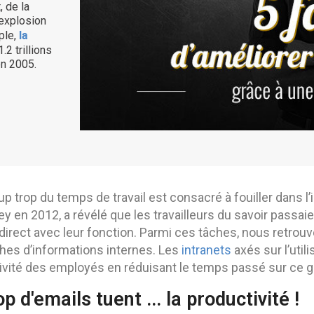
, de la
 explosion
la
ple,
2 trillions
en 2005.
 trop du temps de travail est consacré à fouiller dans l
y en 2012, a révélé que les travailleurs du savoir passa
direct avec leur fonction. Parmi ces tâches, nous retrou
hes d’informations internes. Les
intranets
axés sur l’utili
ivité des employés en réduisant le temps passé sur ce ge
op d'emails tuent ... la productivité !