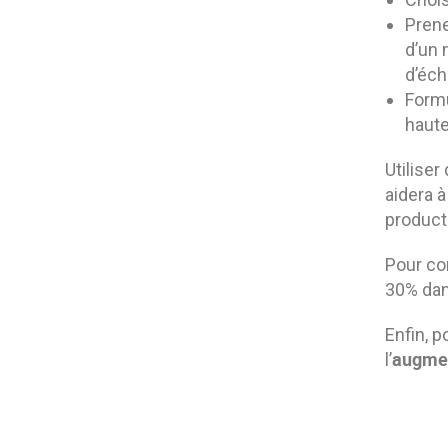
Prene
d’un 
d’éch
Formu
haute
Utilise
aidera à
producti
Pour con
30% dan
Enfin, p
augmen
l’