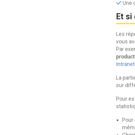
Une q
Et si
Les rép
vous ave
Par exe
product
Intranet
La parti
sur dif
Pour es
statisti
Pour 
même 
Chois