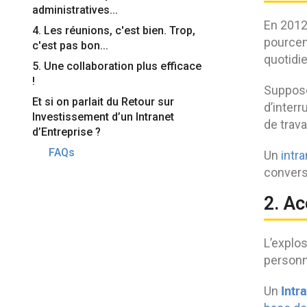
administratives...
En 2012,
4. Les réunions, c'est bien. Trop,
pourcen
c'est pas bon...
quotidi
5. Une collaboration plus efficace
!
Supposo
Et si on parlait du Retour sur
d’interr
Investissement d’un Intranet
de trava
d’Entreprise ?
FAQs
Un
intra
convers
2. Ac
L’explos
personn
Intr
Un