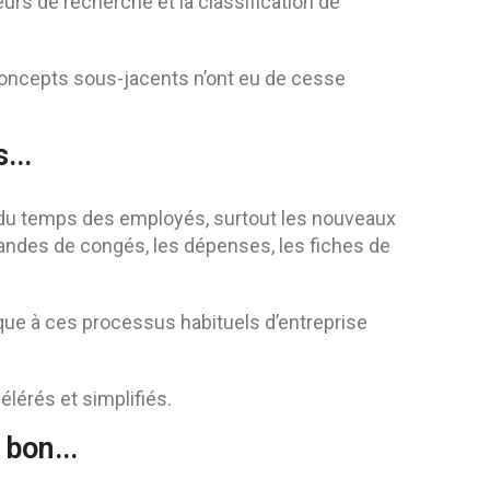
teurs de recherche et la classification de
s concepts sous-jacents n’ont eu de cesse
...
du temps des employés, surtout les nouveaux
andes de congés, les dépenses, les fiches de
ique à ces processus habituels d’entreprise
lérés et simplifiés.
 bon...