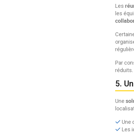
réu
Les
les équ
collabor
Certain
organis
régulièr
Par con
réduits.
5. Un
sol
Une
localisa
Une d
Les i