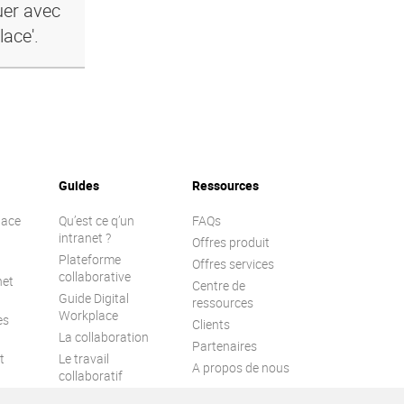
uer avec
lace'.
Guides
Ressources
lace
Qu’est ce q’un
FAQs
intranet ?
Offres produit
Plateforme
Offres services
collaborative
net
Centre de
Guide Digital
ressources
Workplace
es
Clients
La collaboration
Partenaires
t
Le travail
A propos de nous
collaboratif
l
Engagement