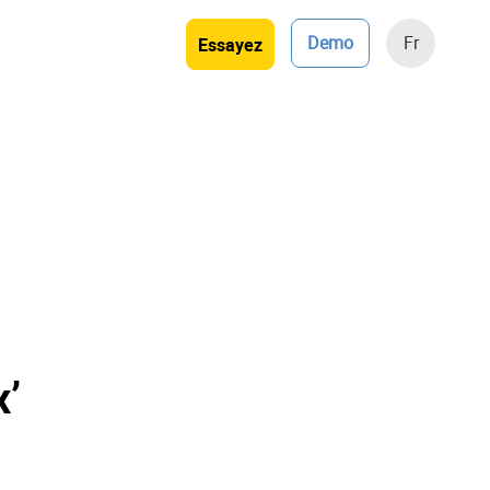
Demo
Fr
Essayez
x’