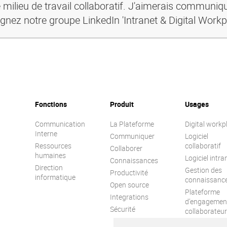
 milieu de travail collaboratif. J'aimerais communiq
ignez notre groupe LinkedIn 'Intranet & Digital Workp
Fonctions
Produit
Usages
Communication
La Plateforme
Digital workp
Interne
Communiquer
Logiciel
Ressources
collaboratif
Collaborer
humaines
Logiciel intra
Connaissances
Direction
Gestion des
Productivité
informatique
connaissanc
Open source
Plateforme
Integrations
d’engagemen
Sécurité
collaborateur
Réseau socia