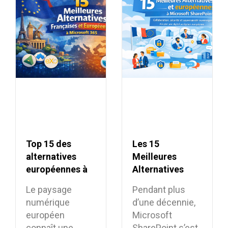
Top 15 des
Les 15
alternatives
Meilleures
européennes à
Alternatives
Microsoft 365
françaises et
Le paysage
Pendant plus
européennes à
numérique
d’une décennie,
Microsoft
européen
Microsoft
SharePoint
connaît une
SharePoint s’est