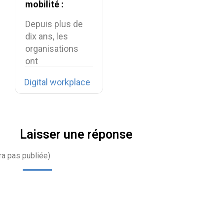
mobilité :
comment
Depuis plus de
connecter les
dix ans, les
collaborateurs
organisations
terrain ?
ont
profondément
Digital workplace
transformé leur
environnement…
Laisser une réponse
ra pas publiée)