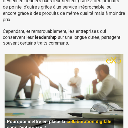
deviennent leaders dans leur secteur grâce à des produits
de pointe, d’autres grâce à un service irréprochable, ou
La Plateforme
encore grâce à des produits de même qualité mais à moindre
Pourquoi eXo
prix.
Internationalisation
Cependant, et remarquablement, les entreprises qui
Mobile
leadership
conservent leur
sur une longue durée, partagent
souvent certains traits communs.
No code
Intégrations
IA maitrisée
Architecture
Sécurité
Open source
Offre Enterprise
Offre Professionnelle
A propos d’eXo
Centre de ressources