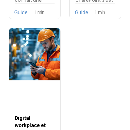
transformation
imposé comme
Guide
Guide
structurelle. Ce
le choix quasi…
qui relevait
auparavant…
Digital
workplace et