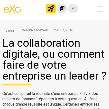
Fr
Solutions
Intranet moderne
Veronika Mazour
mai 17, 2016
Plateforme collaborative
La collaboration
Réseau social
digitale, ou comment
Hub de connaissances
faire de votre
Portail d’applications
Alternative à
entreprise un leader ?
Microsoft 365
Migrer vers eXo Platform
Qu’est ce qui fait la réussite d’une entreprise ? Il y a des
milliers de “bonnes” réponses à cette question. Au final,
Produit
chaque grande réussite est unique. Certaines entreprises