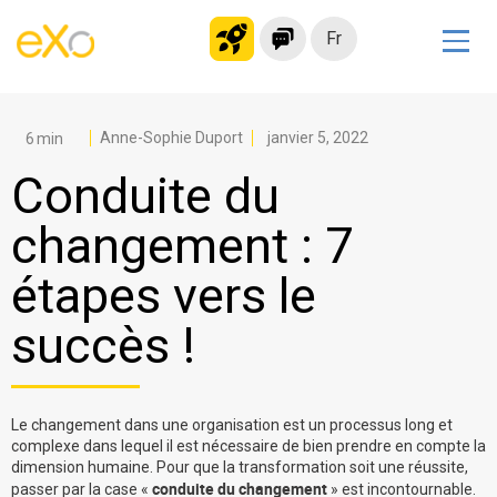
Fr
Solutions
Intranet moderne
Anne-Sophie Duport
janvier 5, 2022
Plateforme collaborative
Conduite du
Réseau social
changement : 7
Hub de connaissances
étapes vers le
Portail d’applications
Alternative à
succès !
Microsoft 365
Migrer vers eXo Platform
Le changement dans une organisation est un processus long et
complexe dans lequel il est nécessaire de bien prendre en compte la
dimension humaine. Pour que la transformation soit une réussite,
Produit
conduite du changement
passer par la case «
» est incontournable.