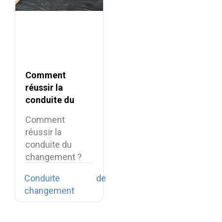
Comment
réussir la
conduite du
changement ?
Comment
réussir la
conduite du
changement ?
Transformation
Conduite de
digitale, crise
changement
sanitaire,
nouvelles
pratiques…