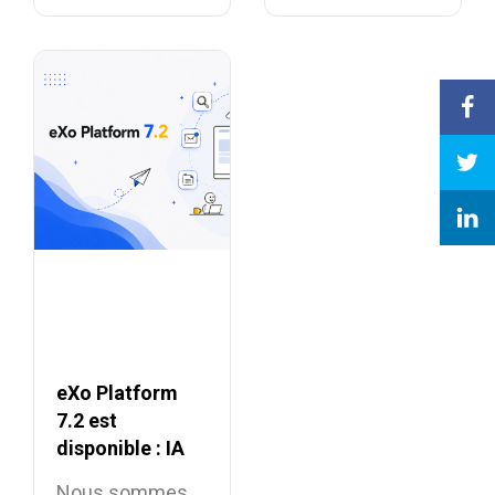
propriétaires
source…
eXo Platform
7.2 est
disponible : IA
contextuelle et
Nous sommes