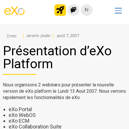
Fr
Solutions
Intranet moderne
Jeremi Joslin
août 7, 2007
Plateforme collaborative
Présentation d’eXo
Réseau social
Platform
Hub de connaissances
Portail d’applications
Alternative à
Nous organisons 2 webinars pour présenter la nouvelle
version de eXo platform le Lundi 13 Aout 2007. Nous verrons
Microsoft 365
rapidement les fonctionnalités de eXo.
Migrer vers eXo Platform
eXo Portal
eXo WebOS
eXo ECM
Produit
eXo Collaboration Suite