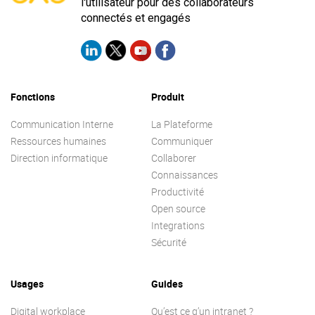
l'utilisateur pour des collaborateurs
connectés et engagés
Fonctions
Produit
Communication Interne
La Plateforme
Ressources humaines
Communiquer
Direction informatique
Collaborer
Connaissances
Productivité
Open source
Integrations
Sécurité
Usages
Guides
Digital workplace
Qu’est ce q’un intranet ?