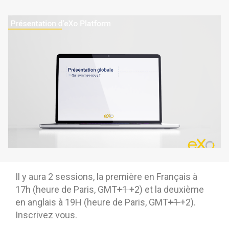
La Plateforme
Pourquoi eXo
Internationalisation
Mobile
No code
Intégrations
IA maitrisée
Architecture
Sécurité
Open source
Il y aura 2 sessions, la première en Français à
17h (heure de Paris, GMT
+1
+2) et la deuxième
en anglais à 19H (heure de Paris, GMT
+1
+2).
Offre Enterprise
Offre Professionnelle
Inscrivez vous.
A propos d’eXo
Centre de ressources