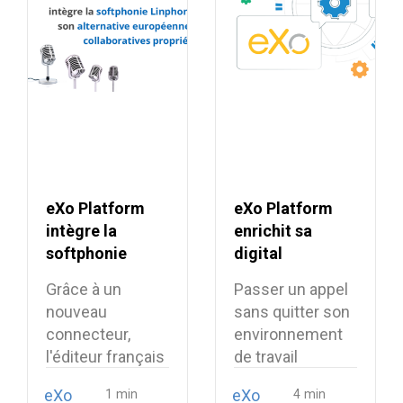
eXo Platform
eXo Platform
intègre la
enrichit sa
softphonie
digital
Linphone et
workplace avec
Grâce à un
Passer un appel
renforce son
la softphonie
nouveau
sans quitter son
alternative
open source
connecteur,
environnement
européenne aux
Linphone
l'éditeur français
de travail
suites
intègre la
numérique est
collaboratives
eXo
eXo
téléphonie open
désormais…