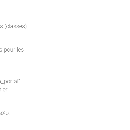
s (classes)
s pour les
_portal”
hier
 eXo.