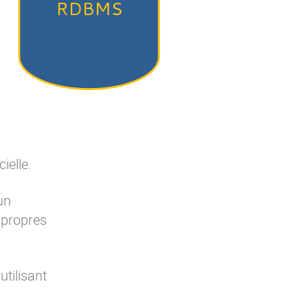
ielle
.
un
 propres
utilisant