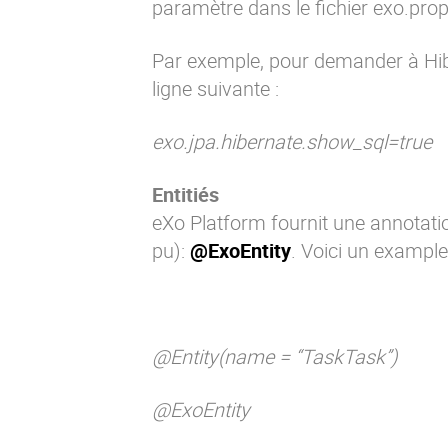
paramètre dans
le fichier exo.prop
Par exemple, pour demander à Hiber
ligne suivante :
exo.jpa.hibernate.show_sql=true
Entitiés
eXo Platform fournit une annotatio
pu):
@ExoEntity
. Voici un example
@Entity(name = “TaskTask”)
@ExoEntity