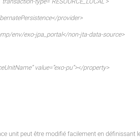
” transaction-type=”RESOURCE_LOCAL”>
ernatePersistence</provider>
p/env/exo-jpa_portal</non-jta-data-source>
nitName” value=”exo-pu”></property>
ce unit peut être modifié facilement en définissant l