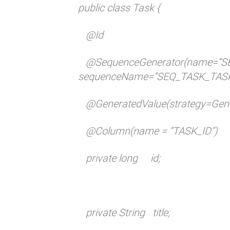
public class Task {
@Id
@SequenceGenerator(name=”SE
sequenceName=”SEQ_TASK_TASK
@GeneratedValue(strategy=Gene
@Column(name = “TASK_ID”)
private long
id;
private String
title;