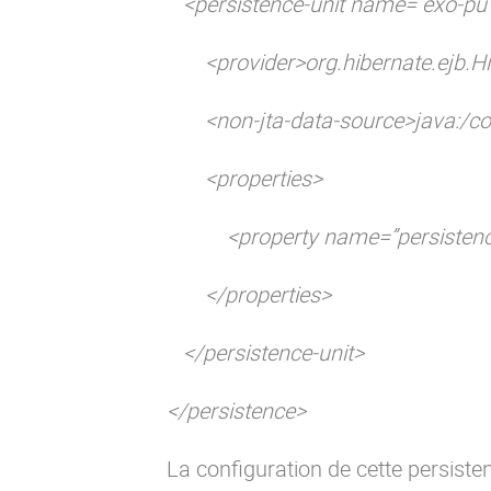
<persistence-unit name=”exo-pu
<provider>org.hibernate.ejb.Hib
<non-jta-data-source>java:/com
<properties>
<property name=”persistenceU
</properties>
</persistence-unit>
</persistence>
La configuration de cette persisten