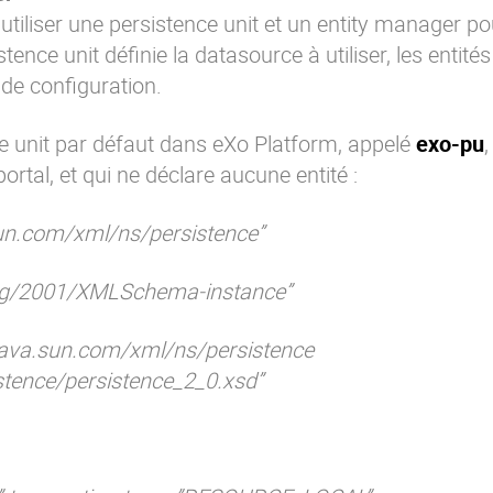
tiliser une persistence unit et un entity manager pou
nce unit définie la datasource à utiliser, les entités
de configuration.
e unit par défaut dans eXo Platform, appelé
exo-pu
,
rtal, et qui ne déclare aucune entité :
sun.com/xml/ns/persistence”
org/2001/XMLSchema-instance”
java.sun.com/xml/ns/persistence
stence/persistence_2_0.xsd”