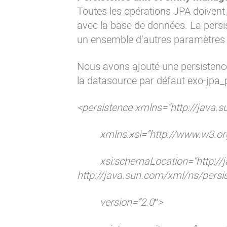
Toutes les opérations JPA doivent u
avec la base de données. La persiste
un ensemble d’autres paramètres 
Nous avons ajouté une persistenc
la datasource par défaut exo-jpa_po
<persistence xmlns=”http://java.
xmlns:xsi=”http://www.w3.
xsi:schemaLocation=”http://
http://java.sun.com/xml/ns/persi
version=”2.0″>