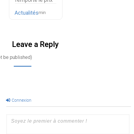
OW2 Best
Actualités
Project…
Leave a Reply
ot be published)
Connexion