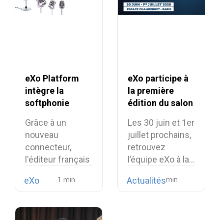
eXo Platform
eXo participe à
intègre la
la première
softphonie
édition du salon
Linphone et
Souveraineté
Grâce à un
Les 30 juin et 1er
renforce son
Numérique
nouveau
juillet prochains,
alternative
connecteur,
retrouvez
européenne aux
l'éditeur français
l’équipe eXo à la…
suites
intègre la
collaboratives
eXo
Actualités
téléphonie open
propriétaires
source…