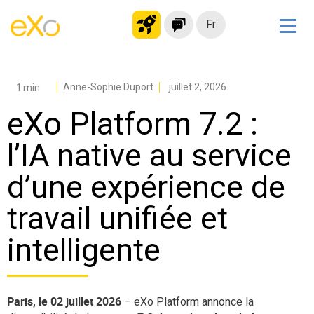
Fr
Solutions
Intranet moderne
Anne-Sophie Duport
juillet 2, 2026
Plateforme collaborative
eXo Platform 7.2 :
Réseau social
l’IA native au service
Hub de connaissances
d’une expérience de
Portail d’applications
Alternative à
travail unifiée et
Microsoft 365
intelligente
Migrer vers eXo Platform
Produit
Paris, le 02 juillet 2026
– eXo Platform annonce la