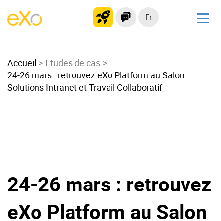
Fr
Solutions
Accueil
Intranet moderne
Etudes de cas
24-26 mars : retrouvez eXo Platform au Salon
Plateforme collaborative
Solutions Intranet et Travail Collaboratif
Réseau social
Hub de connaissances
Portail d’applications
Alternative à
Microsoft 365
24-26 mars : retrouvez
Migrer vers eXo Platform
eXo Platform au Salon
Produit