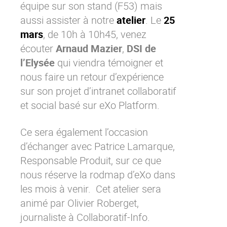
équipe sur
son stand
(F53) mais
Contactez-nous
Essayez eXo
aussi assister à notre
atelier
. Le
25
mars
, de 10h à 10h45, venez
écouter
Arnaud Mazier
,
DSI de
l’Elysée
qui viendra témoigner et
nous faire un retour d’expérience
sur son projet d’intranet collaboratif
et social basé sur eXo Platform.
Ce sera également l’occasion
d’échanger avec Patrice Lamarque,
Responsable Produit, sur ce que
nous réserve la rodmap d’eXo dans
les mois à venir. Cet atelier sera
animé par Olivier Roberget,
journaliste à
Collaboratif-Info
.