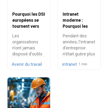
Pourquoi les DSI
Intranet
européens se
moderne :
tournent vers
Pourquoi les
l’open source en
entreprises
Les
Pendant des
2026 ?
doivent
organisations
années, l'intranet
repenser leur
n'ont jamais
d'entreprise
intranet en 2026
disposé d'outils
n'était guère plus
numériques
qu'une simple
Avenir du travail
intranet
aussi
armoire
puissants... mais
numérique…
elles n’ont…