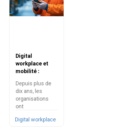
Digital
workplace et
mobilité :
comment
Depuis plus de
connecter les
dix ans, les
collaborateurs
organisations
terrain ?
ont
profondément
Digital workplace
transformé leur
environnement…