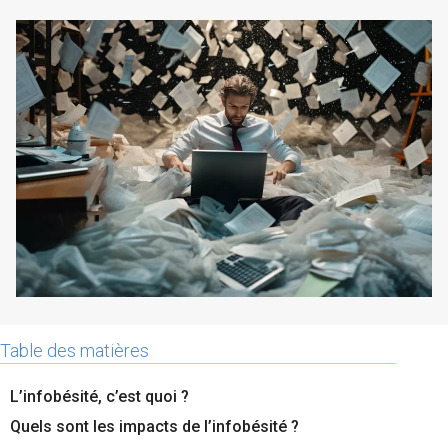
La Plateforme
Pourquoi eXo
Internationalisation
Mobile
No code
Intégrations
IA maitrisée
Architecture
Sécurité
Open source
Table des matières
Offre Enterprise
Offre Professionnelle
L’infobésité, c’est quoi ?
Quels sont les impacts de l’infobésité ?
A propos d’eXo
Centre de ressources