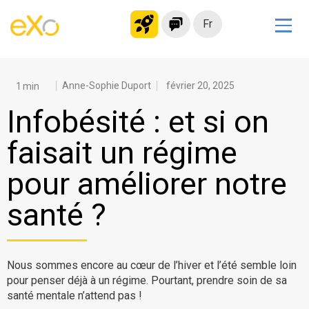
Fr
Solutions
Intranet moderne
Anne-Sophie Duport
février 20, 2025
Plateforme collaborative
Infobésité : et si on
Réseau social
faisait un régime
Hub de connaissances
pour améliorer notre
Portail d’applications
Alternative à
santé ?
Microsoft 365
Migrer vers eXo Platform
Nous sommes encore au cœur de l’hiver et l’été semble loin
pour penser déjà à un régime. Pourtant, prendre soin de sa
Produit
santé mentale n’attend pas !