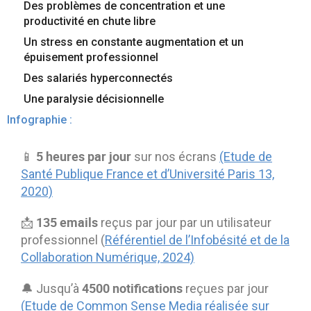
Des problèmes de concentration et une
Contactez-nous
Essayez eXo
productivité en chute libre
Un stress en constante augmentation et un
épuisement professionnel
Des salariés hyperconnectés
Une paralysie décisionnelle
Infographie :
5 heures par jour
📱
sur nos écrans
(Etude de
Santé Publique France et d’Université Paris 13,
2020)
135 emails
📩
reçus par jour par un utilisateur
professionnel (
Référentiel de l’Infobésité et de la
Collaboration Numérique, 2024)
4500 notifications
🔔 Jusqu’à
reçues par jour
(Etude de Common Sense Media réalisée sur