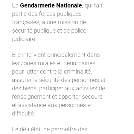
La
Gendarmerie Nationale
, qui fait
La Plateforme
partie des forces publiques
Pourquoi eXo
françaises, a une mission de
Internationalisation
sécurité publique et de police
Mobile
judiciaire.
No code
Elle intervient principalement dans
Intégrations
les zones rurales et périurbaines
IA maitrisée
pour lutter contre la criminalité,
Architecture
assurer la sécurité des personnes et
Sécurité
des biens, participer aux activités de
renseignement et apporter secours
Open source
et assistance aux personnes en
difficulté.
Offre Enterprise
Offre Professionnelle
Le défi était de permettre des
A propos d’eXo
Centre de ressources