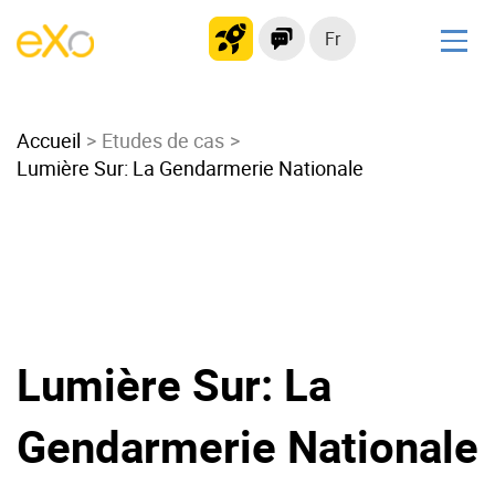
Fr
Solutions
Accueil
Intranet moderne
Etudes de cas
Lumière Sur: La Gendarmerie Nationale
Plateforme collaborative
Réseau social
Hub de connaissances
Portail d’applications
Alternative à
Microsoft 365
Lumière Sur: La
Migrer vers eXo Platform
Gendarmerie Nationale
Produit