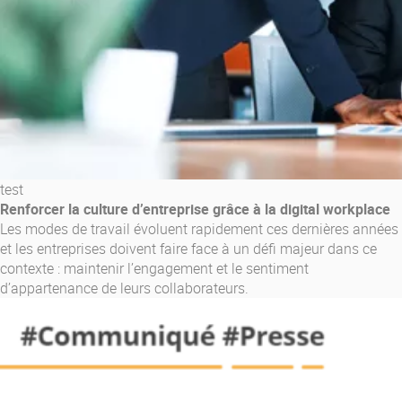
La Plateforme
Pourquoi eXo
Internationalisation
Mobile
No code
Intégrations
test
IA maitrisée
Renforcer la culture d’entreprise grâce à la digital workplace
Les modes de travail évoluent rapidement ces dernières années
Architecture
et les entreprises doivent faire face à un défi majeur dans ce
Sécurité
contexte : maintenir l’engagement et le sentiment
d’appartenance de leurs collaborateurs.
Open source
Offre Enterprise
Offre Professionnelle
A propos d’eXo
Centre de ressources