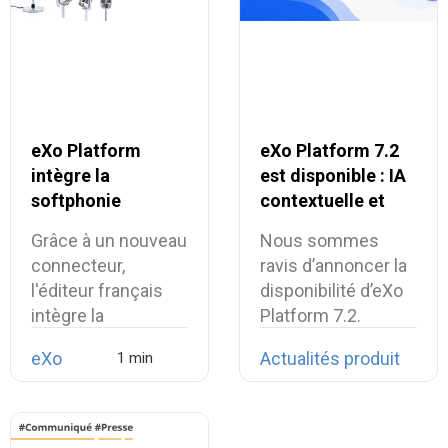
eXo Platform
eXo Platform 7.2
intègre la
est disponible : IA
softphonie
contextuelle et
Linphone et
digital workplace
Grâce à un nouveau
Nous sommes
renforce son
plus unifiée
connecteur,
ravis d’annoncer la
alternative
l'éditeur français
disponibilité d’eXo
européenne aux
intègre la
Platform 7.2.
suites
téléphonie open
collaboratives
eXo
Actualités produit
source…
propriétaires