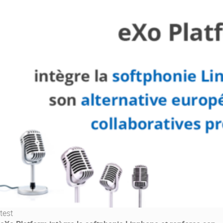
Contactez-nous
Essayez eXo
test