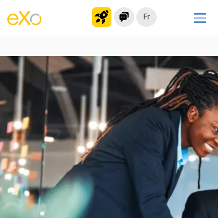
Fr
Solutions
Intranet moderne
Plateforme collaborative
Réseau social
Hub de connaissances
Portail d’applications
Alternative à
Microsoft 365
Migrer vers eXo Platform
Produit