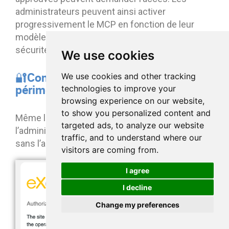
administrateurs peuvent ainsi activer
progressivement le MCP en fonction de leur
modèle de gouvernance, de leurs politiques de
sécurité ou de leurs fournisseurs d’IA préférés.
We use cookies
🔐Consentement de l’utilisateur et
We use cookies and other tracking
périmètre d’accès
technologies to improve your
browsing experience on our website,
to show you personalized content and
Même lorsqu’un service est approuvé par
targeted ads, to analyze our website
l’administrateur, aucune connexion n’est établie
traffic, and to understand where our
sans l’autorisation explicite de l’utilisateur.
visitors are coming from.
I agree
I decline
Change my preferences