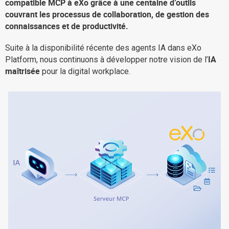
compatible MCP à eXo grâce à une centaine d’outils
La Plateforme
couvrant les processus de collaboration, de gestion des
connaissances et de productivité.
Pourquoi eXo
Internationalisation
Suite à la disponibilité récente des agents IA dans eXo
IA
Platform, nous continuons à développer notre vision de l’
Mobile
maîtrisée
pour la digital workplace.
No code
Intégrations
IA maitrisée
Architecture
Sécurité
Open source
Offre Enterprise
Offre Professionnelle
A propos d’eXo
Centre de ressources