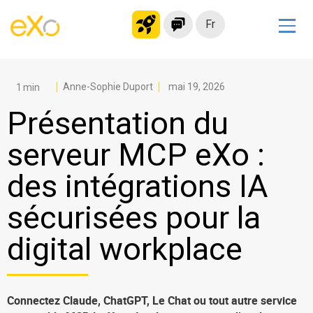
Fr
Solutions
Intranet moderne
Anne-Sophie Duport
mai 19, 2026
Plateforme collaborative
Présentation du
Réseau social
serveur MCP eXo :
Hub de connaissances
des intégrations IA
Portail d’applications
Alternative à
sécurisées pour la
Microsoft 365
digital workplace
Migrer vers eXo Platform
Produit
Connectez Claude, ChatGPT, Le Chat ou tout autre service