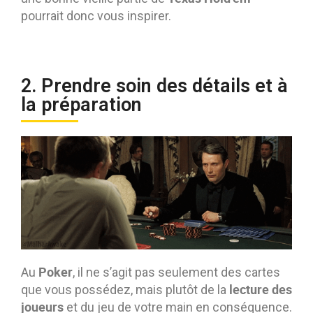
pourrait donc vous inspirer.
2. Prendre soin des détails et à
la préparation
Poker
Au
, il ne s’agit pas seulement des cartes
lecture des
que vous possédez, mais plutôt de la
joueurs
et du jeu de votre main en conséquence.