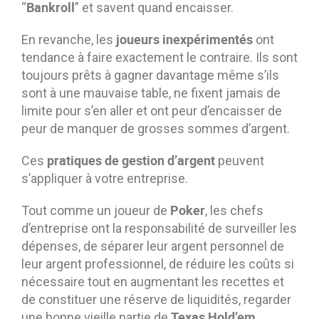
Bankroll
“
” et savent quand encaisser.
joueurs inexpérimentés
En revanche, les
ont
tendance à faire exactement le contraire. Ils sont
toujours prêts à gagner davantage même s’ils
sont à une mauvaise table, ne fixent jamais de
limite pour s’en aller et ont peur d’encaisser de
peur de manquer de grosses sommes d’argent.
pratiques de gestion d’argent
Ces
peuvent
s’appliquer à votre entreprise.
Poker
Tout comme un joueur de
, les chefs
d’entreprise ont la responsabilité de surveiller les
dépenses, de séparer leur argent personnel de
leur argent professionnel, de réduire les coûts si
nécessaire tout en augmentant les recettes et
de constituer une réserve de liquidités, regarder
Texas Hold’em
une bonne vieille partie de