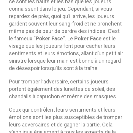
ce sont les hauts et les bas que les joueurs
connaissent dans le jeu. Cependant, si vous
regardez de près, quoi qu’il arrive, les joueurs
gardent souvent leur sang-froid et ne bronchent
même pas de peur de perdre des indices. C’est
Poker Face
Poker Face
le fameux “
“. Le
est le
visage que les joueurs font pour cacher leurs
sentiments et leurs émotions, allant d’un petit air
sinistre lorsque leur main est bonne à un regard
de désespoir lorsqu’ils sont à la traîne.
Pour tromper l’adversaire, certains joueurs
portent également des lunettes de soleil, des
chandails à capuchon et même des masques.
Ceux qui contrôlent leurs sentiments et leurs
émotions sont les plus susceptibles de tromper
leurs adversaires et de gagner la partie. Cela
s’applique également à tous les aspects de la