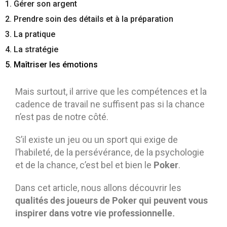
1. Gérer son argent
Contactez-nous
Essayez eXo
2. Prendre soin des détails et à la préparation
3. La pratique
4. La stratégie
5. Maîtriser les émotions
Mais surtout, il arrive que les compétences et la
cadence de travail ne suffisent pas si la chance
n’est pas de notre côté.
S’il existe un jeu ou un sport qui exige de
l’habileté, de la persévérance, de la psychologie
Poker
et de la chance, c’est bel et bien le
.
Dans cet article, nous allons découvrir les
qualités des joueurs de Poker qui peuvent vous
inspirer dans votre vie professionnelle.