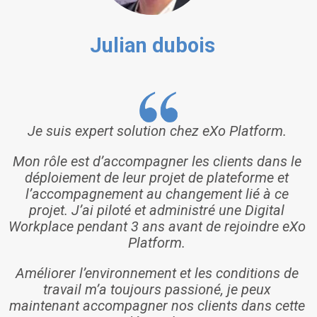
Julian dubois
Je suis expert solution chez eXo Platform.
Mon rôle est d’accompagner les clients dans le
déploiement de leur projet de plateforme et
l’accompagnement au changement lié à ce
projet. J’ai piloté et administré une Digital
Workplace pendant 3 ans avant de rejoindre eXo
Platform.
Améliorer l’environnement et les conditions de
travail m’a toujours passioné, je peux
maintenant accompagner nos clients dans cette