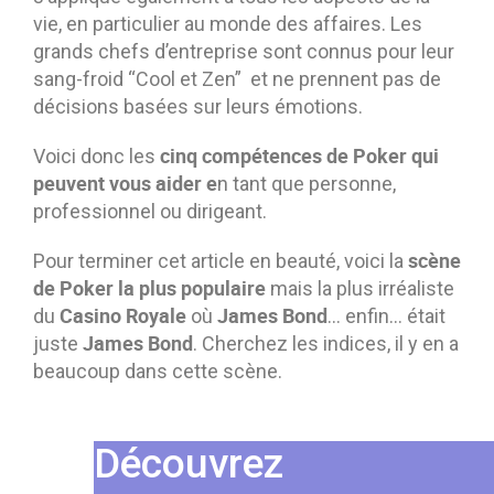
vie, en particulier au monde des affaires. Les
grands chefs d’entreprise sont connus pour leur
sang-froid “Cool et Zen” et ne prennent pas de
décisions basées sur leurs émotions.
cinq compétences de Poker qui
Voici donc les
peuvent vous aider e
n tant que personne,
professionnel ou dirigeant.
scène
Pour terminer cet article en beauté, voici la
de Poker la plus populaire
mais la plus irréaliste
Casino Royale
James Bond
du
où
… enfin… était
James Bond
juste
. Cherchez les indices, il y en a
beaucoup dans cette scène.
Découvrez