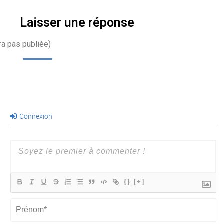
Laisser une réponse
ra pas publiée)
Connexion
{}
[+]