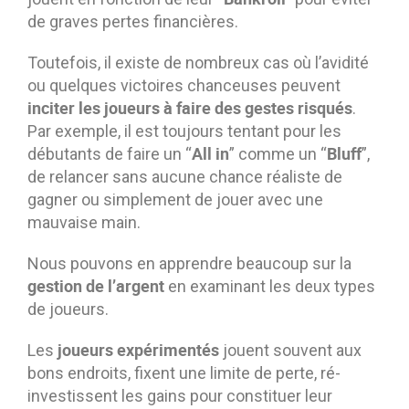
de graves pertes financières.
Toutefois, il existe de nombreux cas où l’avidité
ou quelques victoires chanceuses peuvent
inciter les joueurs à faire des gestes risqués
.
Par exemple, il est toujours tentant pour les
All in
Bluff
débutants de faire un “
” comme un “
”,
de relancer sans aucune chance réaliste de
gagner ou simplement de jouer avec une
mauvaise main.
Nous pouvons en apprendre beaucoup sur la
gestion de l’argent
en examinant les deux types
de joueurs.
joueurs expérimentés
Les
jouent souvent aux
bons endroits, fixent une limite de perte, ré-
investissent les gains pour constituer leur