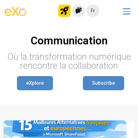
Fr
Solutions
Communication
Intranet moderne
Plateforme collaborative
Où la transformation numérique
Réseau social
rencontre la collaboration
Hub de connaissances
Portail d’applications
eXplore
Subscribe
Alternative à
Microsoft 365
Migrer vers eXo Platform
Produit