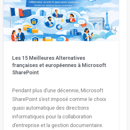
La Plateforme
Pourquoi eXo
Internationalisation
Mobile
No code
Intégrations
Les 15 Meilleures Alternatives
IA maitrisée
françaises et européennes à Microsoft
SharePoint
Architecture
Sécurité
Pendant plus d’une décennie, Microsoft
Open source
SharePoint s’est imposé comme le choix
quasi automatique des directions
Offre Enterprise
Offre Professionnelle
informatiques pour la collaboration
A propos d’eXo
Centre de ressources
d’entreprise et la gestion documentaire.