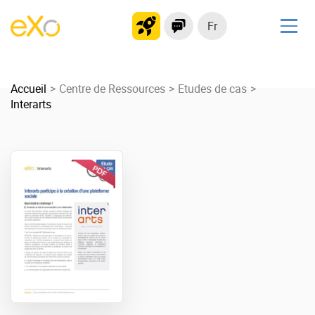
Fr
Solutions
Accueil
Plateforme collaborative
Centre de Ressources
Etudes de cas
Interarts
Réseau social
Hub de connaissances
Portail d’applications
Produit
La Plateforme
No code
Pourquoi eXo ?
Intégrations
Mobile
IA maitrisée