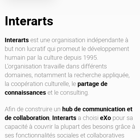
Offre Enterprise
eXo Hubs
Interarts
A propos d’eXo
Centre de ressources
Contactez-nous
Essayez eXo
Interarts
est une organisation indépendante à
but non lucratif qui promeut le développement
humain par la culture depuis 1995.
L’organisation travaille dans différents
domaines, notamment la recherche appliquée,
la coopération culturelle, le
partage de
connaissances
et le consulting.
Afin de construire un
hub de communication et
de collaboration
,
Interarts
a choisi
eXo
pour sa
capacité à couvrir la plupart des besoins grâce à
ses fonctionnalités sociales et collaboratives