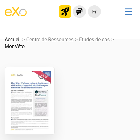
Fr
Solutions
Accueil
Plateforme collaborative
Centre de Ressources
Etudes de cas
MonVéto
Réseau social
Hub de connaissances
Portail d’applications
Produit
La Plateforme
No code
Pourquoi eXo ?
Intégrations
Mobile
IA maitrisée