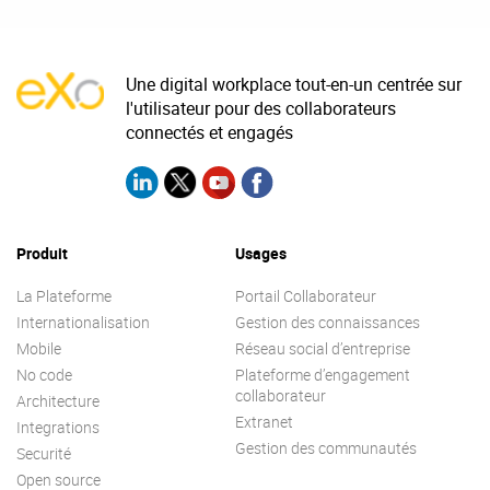
Une digital workplace tout-en-un centrée sur
l'utilisateur pour des collaborateurs
connectés et engagés
Produit
Usages
La Plateforme
Portail Collaborateur
Internationalisation
Gestion des connaissances
Mobile
Réseau social d’entreprise
No code
Plateforme d’engagement
collaborateur
Architecture
Extranet
Integrations
Gestion des communautés
Securité
Open source