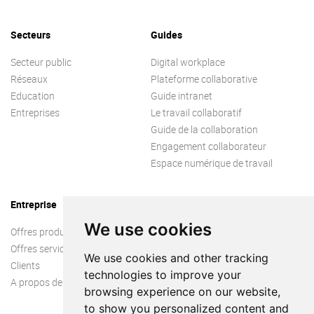
Secteurs
Guides
Secteur public
Digital workplace
Réseaux
Plateforme collaborative
Education
Guide intranet
Entreprises
Le travail collaboratif
Guide de la collaboration
Engagement collaborateur
Espace numérique de travail
Entreprise
We use cookies
Offres produit
Offres services
We use cookies and other tracking
Clients
technologies to improve your
A propos de nous
browsing experience on our website,
to show you personalized content and