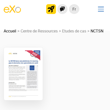
Fr
Solutions
Accueil
Plateforme collaborative
Centre de Ressources
Etudes de cas
NCTSN
Réseau social
Hub de connaissances
Portail d’applications
Produit
La Plateforme
No code
Pourquoi eXo ?
Intégrations
Mobile
IA maitrisée