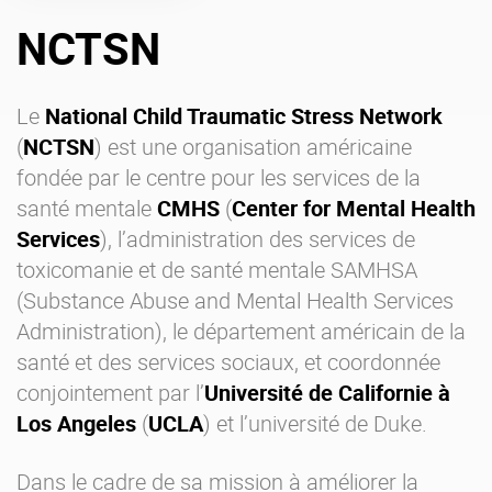
NCTSN
Offre Enterprise
eXo Hubs
A propos d’eXo
Centre de ressources
Contactez-nous
Essayez eXo
Le
National Child Traumatic Stress Network
(
NCTSN
) est une organisation américaine
fondée par le centre pour les services de la
santé mentale
CMHS
(
Center for Mental Health
Services
), l’administration des services de
toxicomanie et de santé mentale SAMHSA
(Substance Abuse and Mental Health Services
Administration), le département américain de la
santé et des services sociaux, et coordonnée
conjointement par l’
Université de Californie à
Los Angeles
(
UCLA
) et l’université de Duke.
Dans le cadre de sa mission à améliorer la